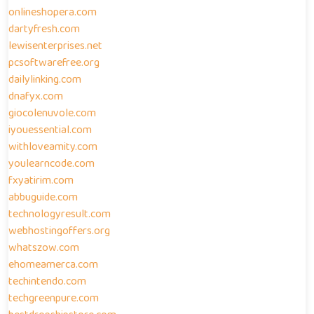
onlineshopera.com
dartyfresh.com
lewisenterprises.net
pcsoftwarefree.org
dailylinking.com
dnafyx.com
giocolenuvole.com
iyouessential.com
withloveamity.com
youlearncode.com
fxyatirim.com
abbuguide.com
technologyresult.com
webhostingoffers.org
whatszow.com
ehomeamerca.com
techintendo.com
techgreenpure.com