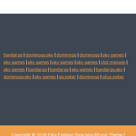
bandarqq
|
dominoqq pkv
|
dominoqq
|
dominoqq
|
pkv games
|
pkv games
|
pkv games
|
pkv games
|
pkv games
|
slot maxwin
|
pkv games
|
bandarqq
|
bandarqq
|
pkv games
|
bandarqq pkv
|
dominoqq pkv
|
pkv games
|
qq poker
|
dominoqq
|
situs poker
Copyright © 2026
Elite Fashion Shop WordPress Theme
|