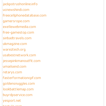
jackpotrushonline.info
ucnewshindi.com
freecellphonedatabase.com
gamersrope.com
exellewebmedia.com
free-gamestop.com
sinbadtravels.com
ukmagzine.com
wareztech.org
usabestnetwork.com
jessepinkmanoutfit.com
umailsend.com
retarys.com
fasterformationcpf.com
goldensnuggles.com
lookbattlemap.com
buyrdpservice.com
yesport.net