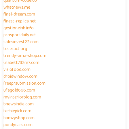
quantum-code.co
whatnews.me
final-dream.com
finest-replica.net
gestioneinh.info
prosportdaily.net
salesinvest22.com
teseract.org
trendy-ama-shop.com
ufabett732m7.com
visiofood.com
droidwindow.com
freeprsubmission.com
ufagold666.com
myinteriorblog.com
bnewsindia.com
techiepick.com
bamzyshop.com
pondycars.com