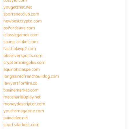
tostylo.com
yougetthat.net
sportsnetclub.com
newbestcrypto.com
oxfordsave.com
iclassicgames.com
saung-artikel.com
fasthokivip2.com
observersports.com
cryptominingplus.com
aquinoticiaspe.com
longhairedfrenchbulldog.com
lawyersforhire.co
businemarket.com
matahari88play.net
moneydescriptor.com
youthsmagazine.com
painaidee.net
sportsdarkest.com