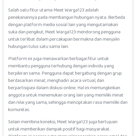
Salah satu fitur utama Meet Warga123 adalah
penekanannya pada membangun hubungan nyata. Berbeda
dengan platform media sosial lain yang mengutamakan
suka dan pengikut, Meet Warga123 mendorong pengguna
untuk terlibat dalam percakapan bermakna dan menjalin
hubungan tulus satu sama lain.
Platform ini juga menawarkan berbagai fitur untuk
membantu pengguna terhubung dengan individu yang
berpikiran sama. Pengguna dapat bergabung dengan grup
berdasarkan minat, menghadiri acara virtual, dan
berpartisipasi dalam diskusi online. Hal ini memungkinkan
anggota untuk menemukan orang lain yang memiliki minat
dan nilai yang sama, sehingga menciptakan rasa memiliki dan
komunitas.
Selain membina koneksi, Meet Warga123 juga bertujuan
untuk memberikan dampak positif bagi masyarakat.