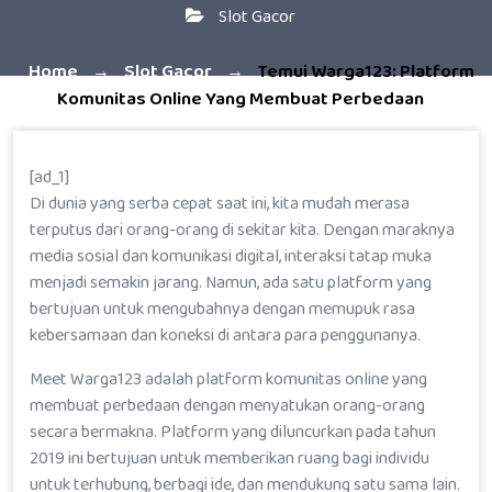
Slot Gacor
Home
Slot Gacor
Temui Warga123: Platform
→
→
Komunitas Online Yang Membuat Perbedaan
[ad_1]
Di dunia yang serba cepat saat ini, kita mudah merasa
terputus dari orang-orang di sekitar kita. Dengan maraknya
media sosial dan komunikasi digital, interaksi tatap muka
menjadi semakin jarang. Namun, ada satu platform yang
bertujuan untuk mengubahnya dengan memupuk rasa
kebersamaan dan koneksi di antara para penggunanya.
Meet Warga123 adalah platform komunitas online yang
membuat perbedaan dengan menyatukan orang-orang
secara bermakna. Platform yang diluncurkan pada tahun
2019 ini bertujuan untuk memberikan ruang bagi individu
untuk terhubung, berbagi ide, dan mendukung satu sama lain.