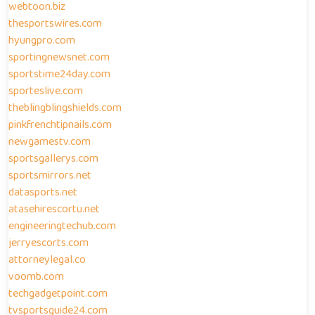
webtoon.biz
thesportswires.com
hyungpro.com
sportingnewsnet.com
sportstime24day.com
sporteslive.com
theblingblingshields.com
pinkfrenchtipnails.com
newgamestv.com
sportsgallerys.com
sportsmirrors.net
datasports.net
atasehirescortu.net
engineeringtechub.com
jerryescorts.com
attorneylegal.co
voomb.com
techgadgetpoint.com
tvsportsguide24.com