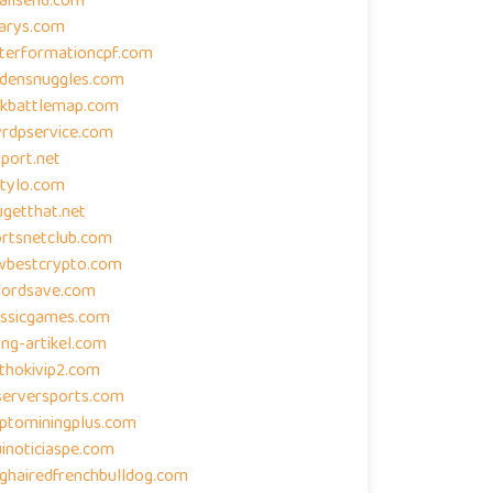
tarys.com
terformationcpf.com
ldensnuggles.com
okbattlemap.com
yrdpservice.com
port.net
stylo.com
getthat.net
rtsnetclub.com
wbestcrypto.com
fordsave.com
assicgames.com
ng-artikel.com
thokivip2.com
serversports.com
ptominingplus.com
inoticiaspe.com
ghairedfrenchbulldog.com