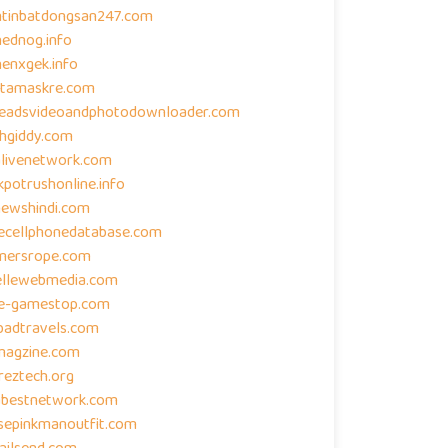
ntinbatdongsan247.com
ednog.info
enxgek.info
rtamaskre.com
readsvideoandphotodownloader.com
hgiddy.com
alivenetwork.com
kpotrushonline.info
newshindi.com
eecellphonedatabase.com
mersrope.com
ellewebmedia.com
ee-gamestop.com
badtravels.com
magzine.com
reztech.org
abestnetwork.com
sepinkmanoutfit.com
ailsend.com