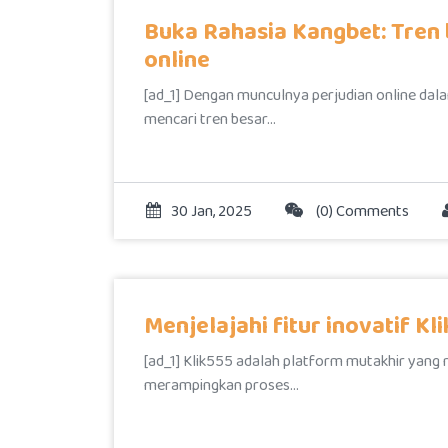
Buka Rahasia Kangbet: Tren 
online
[ad_1] Dengan munculnya perjudian online dal
mencari tren besar…
30 Jan, 2025
(0) Comments
Menjelajahi fitur inovatif Kl
[ad_1] Klik555 adalah platform mutakhir yang 
merampingkan proses…