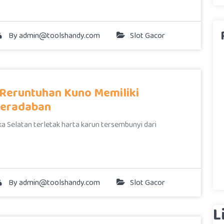
By
admin@toolshandy.com
Slot Gacor
 Reruntuhan Kuno Memiliki
Peradaban
ka Selatan terletak harta karun tersembunyi dari
By
admin@toolshandy.com
Slot Gacor
L