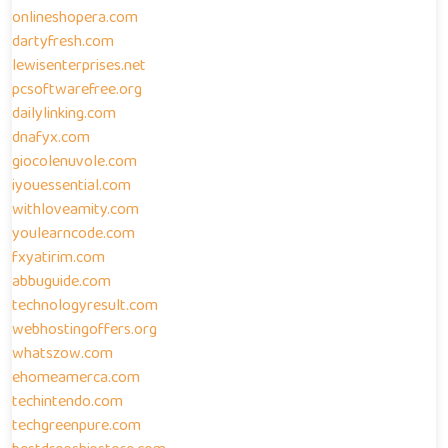
onlineshopera.com
dartyfresh.com
lewisenterprises.net
pcsoftwarefree.org
dailylinking.com
dnafyx.com
giocolenuvole.com
iyouessential.com
withloveamity.com
youlearncode.com
fxyatirim.com
abbuguide.com
technologyresult.com
webhostingoffers.org
whatszow.com
ehomeamerca.com
techintendo.com
techgreenpure.com