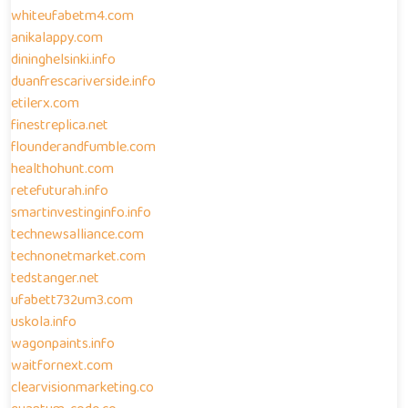
whiteufabetm4.com
anikalappy.com
dininghelsinki.info
duanfrescariverside.info
etilerx.com
finestreplica.net
flounderandfumble.com
healthohunt.com
retefuturah.info
smartinvestinginfo.info
technewsalliance.com
technonetmarket.com
tedstanger.net
ufabett732um3.com
uskola.info
wagonpaints.info
waitfornext.com
clearvisionmarketing.co