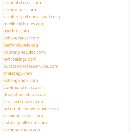
techonfutures.com
techoologic.com
raspberryketonescanada.org
medihealthrules.com
usathrill.com
vshapedental.com
canfandalucia.org
yourengineguide.com
nybreakings.com
outstationcabsservices.com
thekrtagy.com
xchangeindia.com
coolmicrotech.com
dreamhousehack.com
the-techteacher.com
automobilenews-online.com
fashionalltimes.com
totaldigitalforum.com
technoarmaan.com