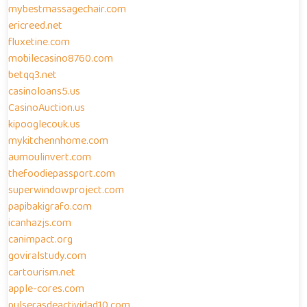
mybestmassagechair.com
ericreed.net
fluxetine.com
mobilecasino8760.com
betqq3.net
casinoloans5.us
CasinoAuction.us
kipooglecouk.us
mykitchennhome.com
aumoulinvert.com
thefoodiepassport.com
superwindowproject.com
papibakigrafo.com
icanhazjs.com
canimpact.org
goviralstudy.com
cartourism.net
apple-cores.com
pulserasdeactividad10.com