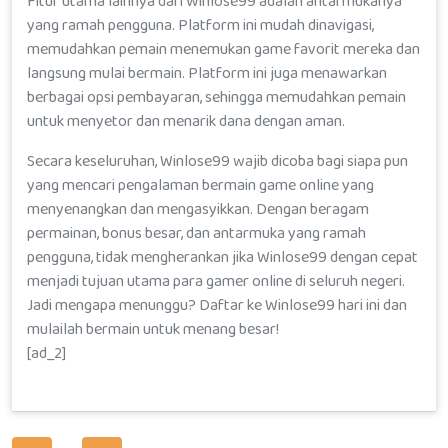
Fitur utama lainnya dari Winlose99 adalah antarmukanya
yang ramah pengguna. Platform ini mudah dinavigasi,
memudahkan pemain menemukan game favorit mereka dan
langsung mulai bermain. Platform ini juga menawarkan
berbagai opsi pembayaran, sehingga memudahkan pemain
untuk menyetor dan menarik dana dengan aman.
Secara keseluruhan, Winlose99 wajib dicoba bagi siapa pun
yang mencari pengalaman bermain game online yang
menyenangkan dan mengasyikkan. Dengan beragam
permainan, bonus besar, dan antarmuka yang ramah
pengguna, tidak mengherankan jika Winlose99 dengan cepat
menjadi tujuan utama para gamer online di seluruh negeri.
Jadi mengapa menunggu? Daftar ke Winlose99 hari ini dan
mulailah bermain untuk menang besar!
[ad_2]