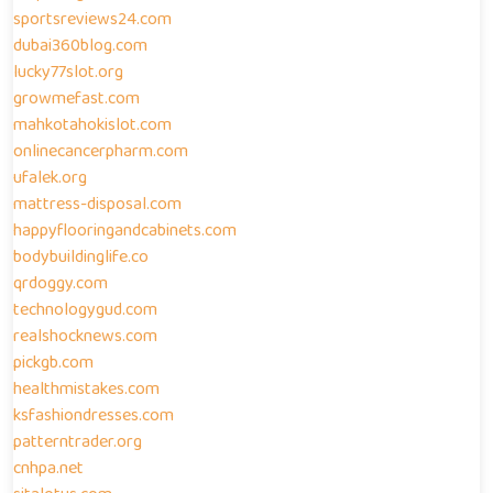
sportsreviews24.com
dubai360blog.com
lucky77slot.org
growmefast.com
mahkotahokislot.com
onlinecancerpharm.com
ufalek.org
mattress-disposal.com
happyflooringandcabinets.com
bodybuildinglife.co
qrdoggy.com
technologygud.com
realshocknews.com
pickgb.com
healthmistakes.com
ksfashiondresses.com
patterntrader.org
cnhpa.net