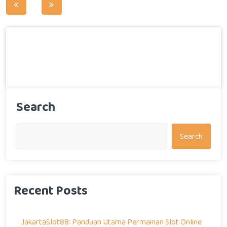
Post
navigation
Search
Search
Recent Posts
JakartaSlot88: Panduan Utama Permainan Slot Online