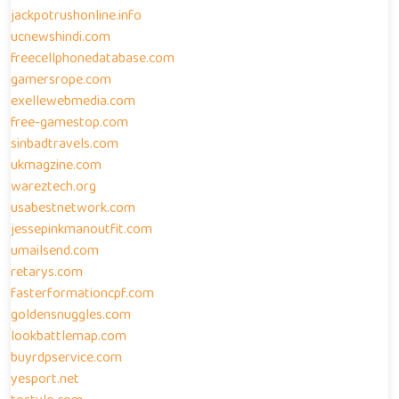
jackpotrushonline.info
ucnewshindi.com
freecellphonedatabase.com
gamersrope.com
exellewebmedia.com
free-gamestop.com
sinbadtravels.com
ukmagzine.com
wareztech.org
usabestnetwork.com
jessepinkmanoutfit.com
umailsend.com
retarys.com
fasterformationcpf.com
goldensnuggles.com
lookbattlemap.com
buyrdpservice.com
yesport.net