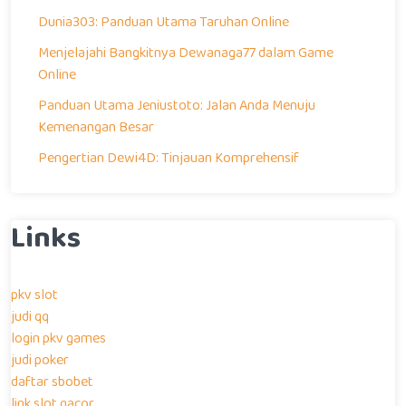
Dunia303: Panduan Utama Taruhan Online
Menjelajahi Bangkitnya Dewanaga77 dalam Game
Online
Panduan Utama Jeniustoto: Jalan Anda Menuju
Kemenangan Besar
Pengertian Dewi4D: Tinjauan Komprehensif
Links
pkv slot
judi qq
login pkv games
judi poker
daftar sbobet
link slot gacor