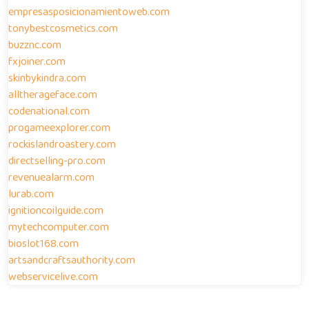
empresasposicionamientoweb.com
tonybestcosmetics.com
buzznc.com
fxjoiner.com
skinbykindra.com
alltherageface.com
codenational.com
progameexplorer.com
rockislandroastery.com
directselling-pro.com
revenuealarm.com
lurab.com
ignitioncoilguide.com
mytechcomputer.com
bioslot168.com
artsandcraftsauthority.com
webservicelive.com