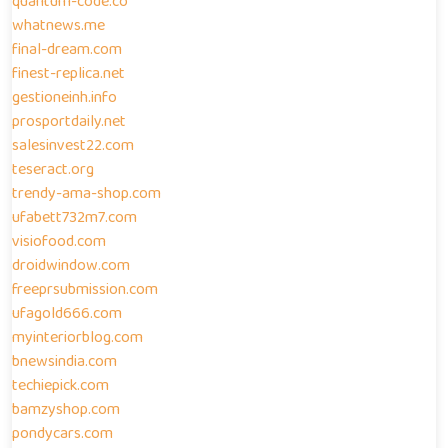
quantum-code.co
whatnews.me
final-dream.com
finest-replica.net
gestioneinh.info
prosportdaily.net
salesinvest22.com
teseract.org
trendy-ama-shop.com
ufabett732m7.com
visiofood.com
droidwindow.com
freeprsubmission.com
ufagold666.com
myinteriorblog.com
bnewsindia.com
techiepick.com
bamzyshop.com
pondycars.com