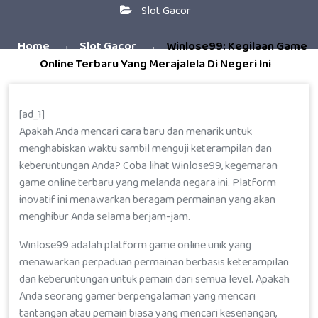
Slot Gacor
Home
Slot Gacor
Winlose99: Kegilaan Game
→
→
Online Terbaru Yang Merajalela Di Negeri Ini
[ad_1]
Apakah Anda mencari cara baru dan menarik untuk
menghabiskan waktu sambil menguji keterampilan dan
keberuntungan Anda? Coba lihat Winlose99, kegemaran
game online terbaru yang melanda negara ini. Platform
inovatif ini menawarkan beragam permainan yang akan
menghibur Anda selama berjam-jam.
Winlose99 adalah platform game online unik yang
menawarkan perpaduan permainan berbasis keterampilan
dan keberuntungan untuk pemain dari semua level. Apakah
Anda seorang gamer berpengalaman yang mencari
tantangan atau pemain biasa yang mencari kesenangan,