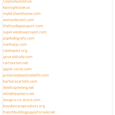
CasinoAuction.us
kipooglecouk.us
mykitchennhome.com
aumoulinvert.com
thefoodiepassport.com
superwindowproject.com
papibakigrafo.com
icanhazjs.com
canimpact.org
goviralstudy.com
cartourism.net
apple-cores.com
pulserasdeactividad10.com
barbaracarlotti.com
desktopmining.net
inthebleachers.net
lexapro-rx-store.com
buyskincareproducts.org
frenchbulldogpuppyforsale.net