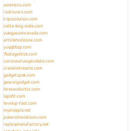
xenmicro.com
rodrovers.com
tripssolution.com
satta-king-india.com
yukigassencanada.com
articlehorizone.com
yuqqbbzp.com
7betagents6.com
coronavirusuptodate.com
crackinstreams.com
gadgetspak.com
gearsngadget.com
hireseodoctor.com
lapsfit.com
levelup-fast.com
mytreepla.net
pokersimulations.com
replicamanufactory.net