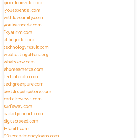
giocolenuvole.com
iyouessential.com
withloveamity.com
youlearncode.com
fxyatirim.com
abbuguide.com
technologyresult.com
webhostingoffers.org
whatszow.com
ehomeamerca.com
techintendo.com
techgreenpure.com
bestdropshipstore.com
cartelreviews.com
surfsway.com
nailartproduct.com
digitactseed.com
lvlcraft.com
90secondmoneyloans.com