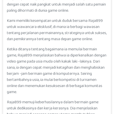
dengan cepat naik pangkat untuk menjadi salah satu pemain
paling dihormati di dunia game online.
Kami memiliki kesempatan untuk duduk bersama Raja899
untuk wawancara eksklusif, di mana ia berbagi wawasan
tentang perjalanan permainannya, strateginya untuk sukses,
dan pemikirannya tentang masa depan game online.
Ketika ditanya tentang bagaimana ia memulai bermain
game, Raja899 menjelaskan bahwa ia diperkenalkan dengan
video game pada usia muda oleh kakak laki -lakinya. Dari
sana, ia dengan cepat menjadi ketagihan dan menghabiskan
berjam -jam bermain game di komputernya. Seiring
bertambahnya usia, ia mulai berkompetisi di turnamen
online dan menemukan kesuksesan di berbagai komunitas
game.
Raja899 memuji keberhasilannya dalam bermain game
untuk dedikasinya dan kerja kerasnya. Dia menjelaskan