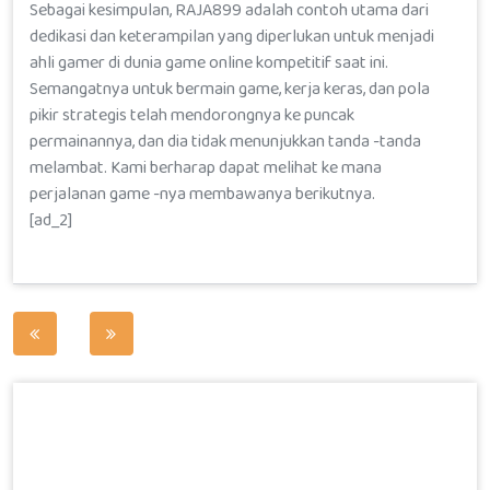
Sebagai kesimpulan, RAJA899 adalah contoh utama dari
dedikasi dan keterampilan yang diperlukan untuk menjadi
ahli gamer di dunia game online kompetitif saat ini.
Semangatnya untuk bermain game, kerja keras, dan pola
pikir strategis telah mendorongnya ke puncak
permainannya, dan dia tidak menunjukkan tanda -tanda
melambat. Kami berharap dapat melihat ke mana
perjalanan game -nya membawanya berikutnya.
[ad_2]
Post
navigation