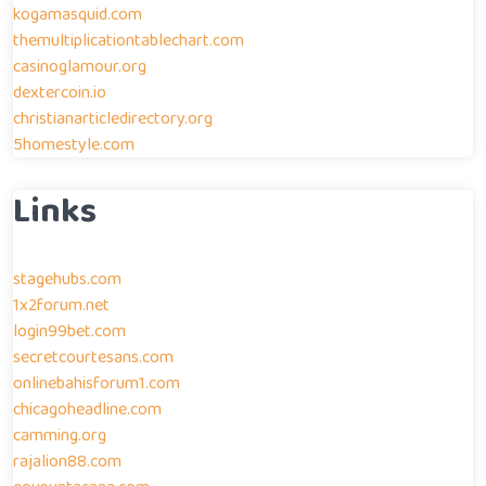
kogamasquid.com
themultiplicationtablechart.com
casinoglamour.org
dextercoin.io
christianarticledirectory.org
5homestyle.com
Links
stagehubs.com
1x2forum.net
login99bet.com
secretcourtesans.com
onlinebahisforum1.com
chicagoheadline.com
camming.org
rajalion88.com