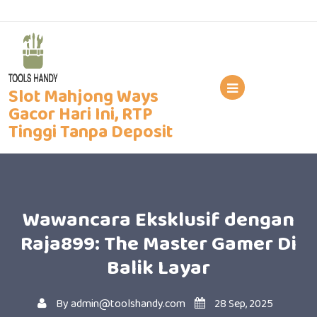
Skip
to
content
Slot Mahjong Ways
Gacor Hari Ini, RTP
Tinggi Tanpa Deposit
Wawancara Eksklusif dengan
Raja899: The Master Gamer Di
Balik Layar
By
admin@toolshandy.com
28 Sep, 2025