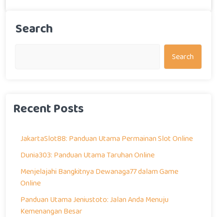
Search
Search
Recent Posts
JakartaSlot88: Panduan Utama Permainan Slot Online
Dunia303: Panduan Utama Taruhan Online
Menjelajahi Bangkitnya Dewanaga77 dalam Game
Online
Panduan Utama Jeniustoto: Jalan Anda Menuju
Kemenangan Besar