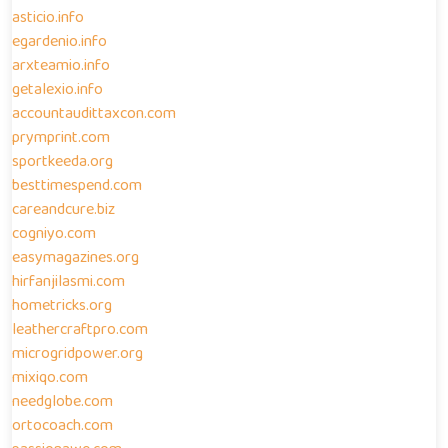
asticio.info
egardenio.info
arxteamio.info
getalexio.info
accountaudittaxcon.com
prymprint.com
sportkeeda.org
besttimespend.com
careandcure.biz
cogniyo.com
easymagazines.org
hirfanjilasmi.com
hometricks.org
leathercraftpro.com
microgridpower.org
mixiqo.com
needglobe.com
ortocoach.com