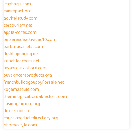
icanhazjs.com
canimpact.org
goviralstudy.com
cartourism.net
apple-cores.com
pulserasdeactividad10.com
barbaracarlotti.com
desktopmining.net
inthebleachers.net
lexapro-rx-store.com
buyskincareproducts.org
frenchbulldogpuppyforsale.net
kogamasquid.com
themultiplicationtablechart.com
casinoglamour.org
dextercoin.io
christianarticledirectory.org
5homestyle.com