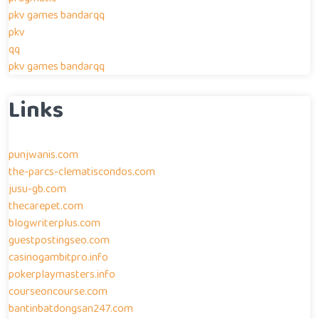
pkv games bandarqq
pkv
qq
pkv games bandarqq
Links
punjwanis.com
the-parcs-clematiscondos.com
jusu-gb.com
thecarepet.com
blogwriterplus.com
guestpostingseo.com
casinogambitpro.info
pokerplaymasters.info
courseoncourse.com
bantinbatdongsan247.com