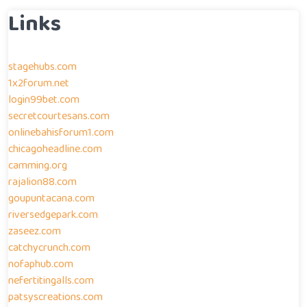
Links
stagehubs.com
1x2forum.net
login99bet.com
secretcourtesans.com
onlinebahisforum1.com
chicagoheadline.com
camming.org
rajalion88.com
goupuntacana.com
riversedgepark.com
zaseez.com
catchycrunch.com
nofaphub.com
nefertitingalls.com
patsyscreations.com