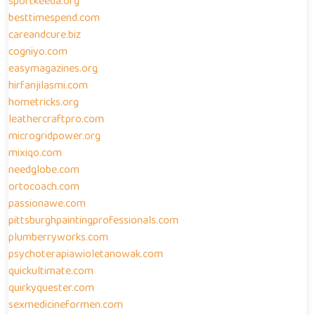
sportkeeda.org
besttimespend.com
careandcure.biz
cogniyo.com
easymagazines.org
hirfanjilasmi.com
hometricks.org
leathercraftpro.com
microgridpower.org
mixiqo.com
needglobe.com
ortocoach.com
passionawe.com
pittsburghpaintingprofessionals.com
plumberryworks.com
psychoterapiawioletanowak.com
quickultimate.com
quirkyquester.com
sexmedicineformen.com