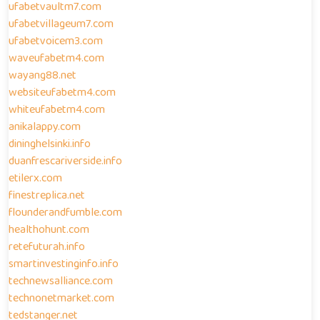
ufabetvaultm7.com
ufabetvillageum7.com
ufabetvoicem3.com
waveufabetm4.com
wayang88.net
websiteufabetm4.com
whiteufabetm4.com
anikalappy.com
dininghelsinki.info
duanfrescariverside.info
etilerx.com
finestreplica.net
flounderandfumble.com
healthohunt.com
retefuturah.info
smartinvestinginfo.info
technewsalliance.com
technonetmarket.com
tedstanger.net