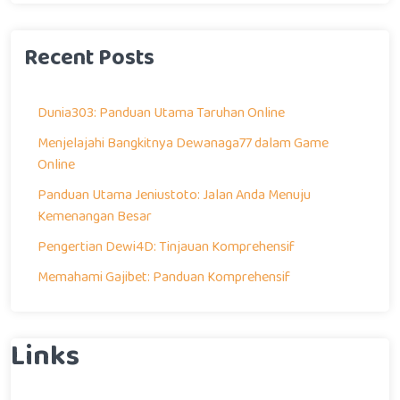
Recent Posts
Dunia303: Panduan Utama Taruhan Online
Menjelajahi Bangkitnya Dewanaga77 dalam Game
Online
Panduan Utama Jeniustoto: Jalan Anda Menuju
Kemenangan Besar
Pengertian Dewi4D: Tinjauan Komprehensif
Memahami Gajibet: Panduan Komprehensif
Links