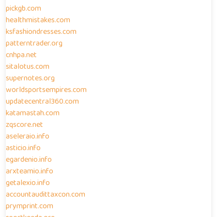
pickgb.com
healthmistakes.com
ksfashiondresses.com
patterntrader.org
cnhpa.net
sitalotus.com
supernotes.org
worldsportsempires.com
updatecentral360.com
katamastah.com
zqscore.net
aseleraio.info
asticio.info
egardenio.info
arxteamio.info
getalexio.info
accountaudittaxcon.com
prymprint.com