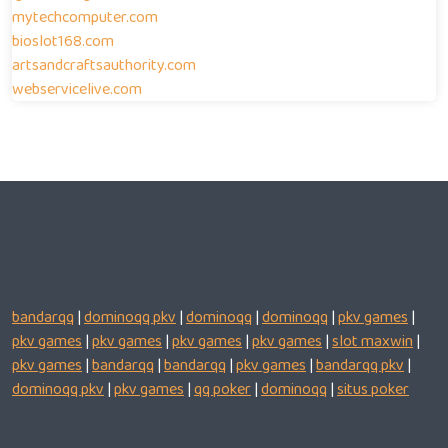
mytechcomputer.com
bioslot168.com
artsandcraftsauthority.com
webservicelive.com
bandarqq
|
dominoqq pkv
|
dominoqq
|
dominoqq
|
pkv games
|
pkv games
|
pkv games
|
pkv games
|
pkv games
|
slot maxwin
|
pkv games
|
bandarqq
|
bandarqq
|
pkv games
|
bandarqq pkv
|
dominoqq pkv
|
pkv games
|
qq poker
|
dominoqq
|
situs poker