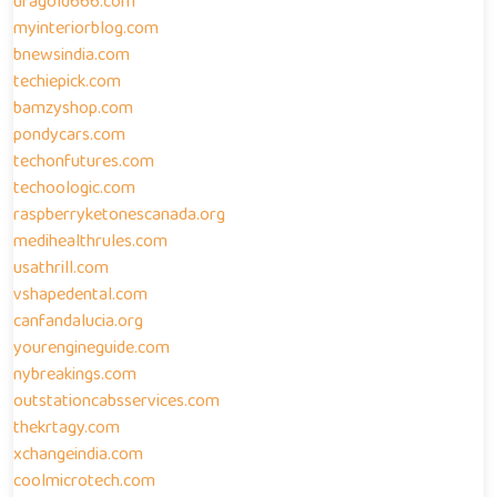
ufagold666.com
myinteriorblog.com
bnewsindia.com
techiepick.com
bamzyshop.com
pondycars.com
techonfutures.com
techoologic.com
raspberryketonescanada.org
medihealthrules.com
usathrill.com
vshapedental.com
canfandalucia.org
yourengineguide.com
nybreakings.com
outstationcabsservices.com
thekrtagy.com
xchangeindia.com
coolmicrotech.com