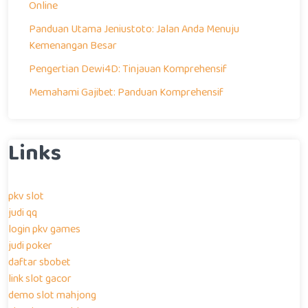
Online
Panduan Utama Jeniustoto: Jalan Anda Menuju
Kemenangan Besar
Pengertian Dewi4D: Tinjauan Komprehensif
Memahami Gajibet: Panduan Komprehensif
Links
pkv slot
judi qq
login pkv games
judi poker
daftar sbobet
link slot gacor
demo slot mahjong