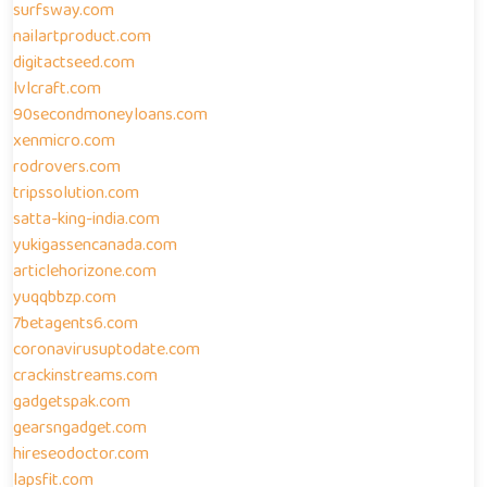
surfsway.com
nailartproduct.com
digitactseed.com
lvlcraft.com
90secondmoneyloans.com
xenmicro.com
rodrovers.com
tripssolution.com
satta-king-india.com
yukigassencanada.com
articlehorizone.com
yuqqbbzp.com
7betagents6.com
coronavirusuptodate.com
crackinstreams.com
gadgetspak.com
gearsngadget.com
hireseodoctor.com
lapsfit.com