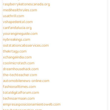
raspberryketonescanada.org
medihealthrules.com
usathrill.com
vshapedental.com
canfandalucia.org
yourengineguide.com
nybreakings.com
outstationcabsservices.com
thekrtagy.com
xchangeindia.com
coolmicrotech.com
dreamhousehack.com
the-techteacher.com
automobilenews-online.com
fashionalltimes.com
totaldigitalforum.com
technoarmaan.com
empresasposicionamientoweb.com