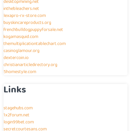
desktopmining.net
inthebleachers.net
lexapro-rx-store.com
buyskincareproducts.org
frenchbulldogpuppyforsale.net
kogamasquid.com
themultiplicationtablechart.com
casinoglamour.org
dextercoin.io
christianarticledirectory.org
5homestyle.com
Links
stagehubs.com
1x2forum.net
login99bet.com
secretcourtesans.com