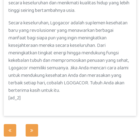
secara keseluruhan dan menikmati kualitas hidup yang lebih
tinggi seiring bertambahnya usia.
Secara keseluruhan, Lgogacor adalah suplemen kesehatan
baru yang revolusioner yang menawarkan berbagai
manfaat bagi siapa pun yang ingin meningkatkan
kesejahteraan mereka secara keseluruhan. Dari
meningkatkan tingkat energi hingga mendukung fungsi
kekebalan tubuh dan mempromosikan penuaan yang sehat,
Lgogacor memiliki semuanya. Jika Anda mencari cara alami
untuk mendukung kesehatan Anda dan merasakan yang
terbaik setiap hari, cobalah LGOGACOR. Tubuh Anda akan
berterima kasih untuk itu.
[ad_2]
Post