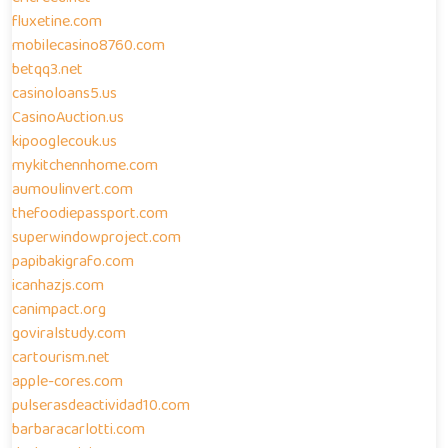
fluxetine.com
mobilecasino8760.com
betqq3.net
casinoloans5.us
CasinoAuction.us
kipooglecouk.us
mykitchennhome.com
aumoulinvert.com
thefoodiepassport.com
superwindowproject.com
papibakigrafo.com
icanhazjs.com
canimpact.org
goviralstudy.com
cartourism.net
apple-cores.com
pulserasdeactividad10.com
barbaracarlotti.com