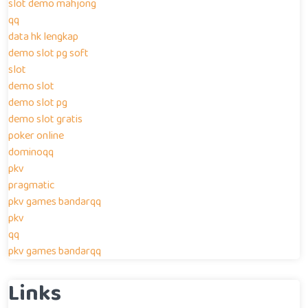
slot demo mahjong
qq
data hk lengkap
demo slot pg soft
slot
demo slot
demo slot pg
demo slot gratis
poker online
dominoqq
pkv
pragmatic
pkv games bandarqq
pkv
qq
pkv games bandarqq
Links