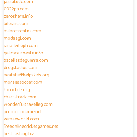
jazzatude.com
0022pa.com
zeroshare.info
bilesinc.com
milaretreatnz.com
modaagi.com
smallvilleph.com
galiciasuroeste.info
batallasdeguerra.com
dregstudios.com
neatstuffhelpskids.org
moraessoccer.com
forochile.org
chart-track.com
wonderfultraveling.com
promocioname.net
wimaxworld.com
freeonlinecricketgames.net
bestcashing.biz