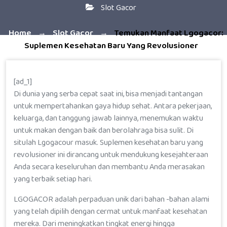
Slot Gacor
Home
Slot Gacor
Temukan Manfaat Lgogacor:
→
→
Suplemen Kesehatan Baru Yang Revolusioner
[ad_1]
Di dunia yang serba cepat saat ini, bisa menjadi tantangan
untuk mempertahankan gaya hidup sehat. Antara pekerjaan,
keluarga, dan tanggung jawab lainnya, menemukan waktu
untuk makan dengan baik dan berolahraga bisa sulit. Di
situlah Lgogacour masuk. Suplemen kesehatan baru yang
revolusioner ini dirancang untuk mendukung kesejahteraan
Anda secara keseluruhan dan membantu Anda merasakan
yang terbaik setiap hari.
LGOGACOR adalah perpaduan unik dari bahan -bahan alami
yang telah dipilih dengan cermat untuk manfaat kesehatan
mereka. Dari meningkatkan tingkat energi hingga