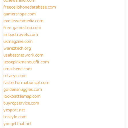
ucnewshindi.com
freecellphonedatabase.com
gamersrope.com
exellewebmedia.com
free-gamestop.com
sinbadtravels.com
ukmagzine.com
wareztech.org
usabestnetwork.com
jessepinkmanoutfit.com
umailsend.com
retarys.com
fasterformationcpf.com
goldensnuggles.com
lookbattlemap.com
buyrdpservice.com
yesport.net
tostylo.com
yougetthat.net