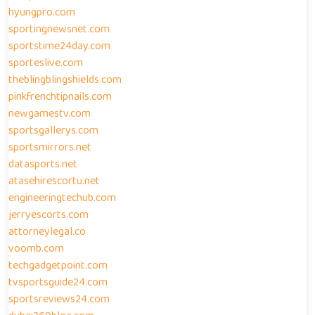
hyungpro.com
sportingnewsnet.com
sportstime24day.com
sporteslive.com
theblingblingshields.com
pinkfrenchtipnails.com
newgamestv.com
sportsgallerys.com
sportsmirrors.net
datasports.net
atasehirescortu.net
engineeringtechub.com
jerryescorts.com
attorneylegal.co
voomb.com
techgadgetpoint.com
tvsportsguide24.com
sportsreviews24.com