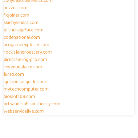
tonybestcosmetics.com
buzznc.com
fxjoiner.com
skinbykindra.com
alltherageface.com
codenational.com
progameexplorer.com
rockislandroastery.com
directselling-pro.com
revenuealarm.com
lurab.com
ignitioncoilguide.com
mytechcomputer.com
bioslot168.com
artsandcraftsauthority.com
webservicelive.com