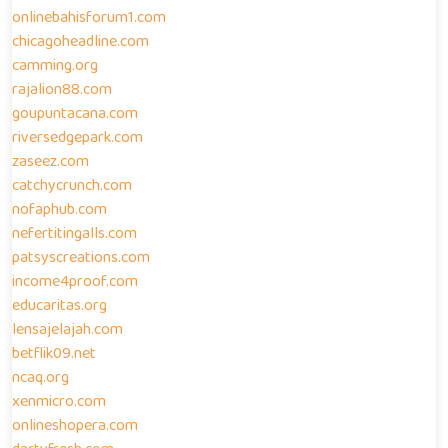
onlinebahisforum1.com
chicagoheadline.com
camming.org
rajalion88.com
goupuntacana.com
riversedgepark.com
zaseez.com
catchycrunch.com
nofaphub.com
nefertitingalls.com
patsyscreations.com
income4proof.com
educaritas.org
lensajelajah.com
betflik09.net
ncaq.org
xenmicro.com
onlineshopera.com