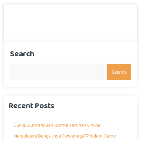
navigation
Search
Search
Recent Posts
Dunia303: Panduan Utama Taruhan Online
Menjelajahi Bangkitnya Dewanaga77 dalam Game