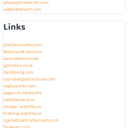
whiskeybrothersllc.com
wildufabetum7.com
Links
jimsfamousbbq.com
libertywalk-usa.com
australiamovie.net
gizmobird.co.uk
mp3djsong.com
coursdanglaistoulouse.com
neptunuslex.com
auguri-di-natale.info
michelewatch.us
omega--watches.us
breitling-watches.us
tgarnettcentrallautoads.com
fixadvert.com