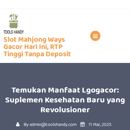
Skip
to
content
Slot Mahjong Ways
Gacor Hari Ini, RTP
Tinggi Tanpa Deposit
Temukan Manfaat Lgogacor:
Suplemen Kesehatan Baru yang
Revolusioner
By
admin@toolshandy.com
11 Mar, 2025