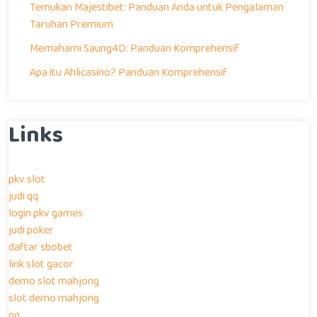
Temukan Majestibet: Panduan Anda untuk Pengalaman
Taruhan Premium
Memahami Saung4D: Panduan Komprehensif
Apa itu Ahlicasino? Panduan Komprehensif
Links
pkv slot
judi qq
login pkv games
judi poker
daftar sbobet
link slot gacor
demo slot mahjong
slot demo mahjong
qq