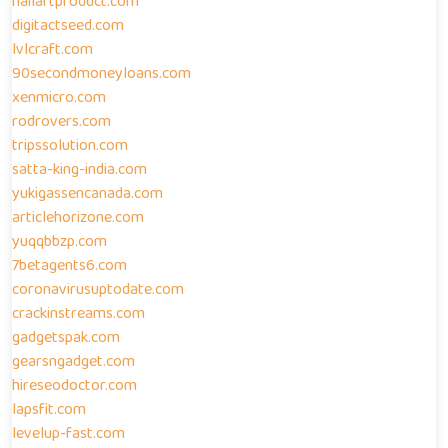
nailartproduct.com
digitactseed.com
lvlcraft.com
90secondmoneyloans.com
xenmicro.com
rodrovers.com
tripssolution.com
satta-king-india.com
yukigassencanada.com
articlehorizone.com
yuqqbbzp.com
7betagents6.com
coronavirusuptodate.com
crackinstreams.com
gadgetspak.com
gearsngadget.com
hireseodoctor.com
lapsfit.com
levelup-fast.com