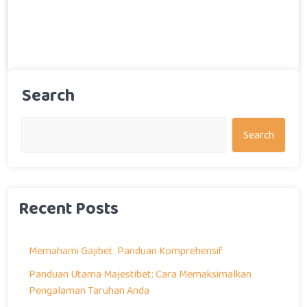
Search
Search
Recent Posts
Memahami Gajibet: Panduan Komprehensif
Panduan Utama Majestibet: Cara Memaksimalkan
Pengalaman Taruhan Anda