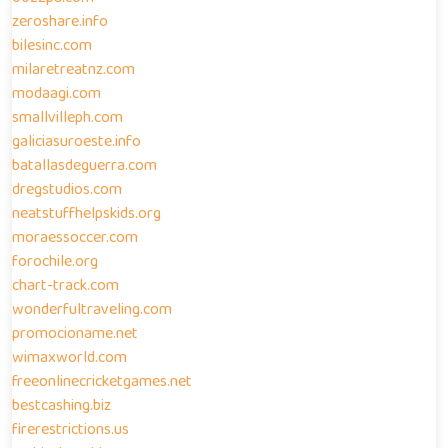
zeroshare.info
bilesinc.com
milaretreatnz.com
modaagi.com
smallvilleph.com
galiciasuroeste.info
batallasdeguerra.com
dregstudios.com
neatstuffhelpskids.org
moraessoccer.com
forochile.org
chart-track.com
wonderfultraveling.com
promocioname.net
wimaxworld.com
freeonlinecricketgames.net
bestcashing.biz
firerestrictions.us