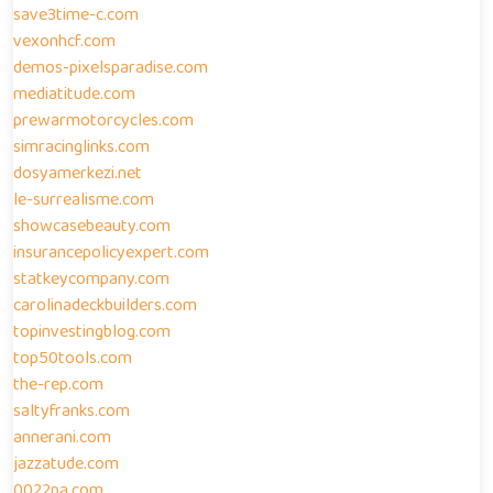
save3time-c.com
vexonhcf.com
demos-pixelsparadise.com
mediatitude.com
prewarmotorcycles.com
simracinglinks.com
dosyamerkezi.net
le-surrealisme.com
showcasebeauty.com
insurancepolicyexpert.com
statkeycompany.com
carolinadeckbuilders.com
topinvestingblog.com
top50tools.com
the-rep.com
saltyfranks.com
annerani.com
jazzatude.com
0022pa.com