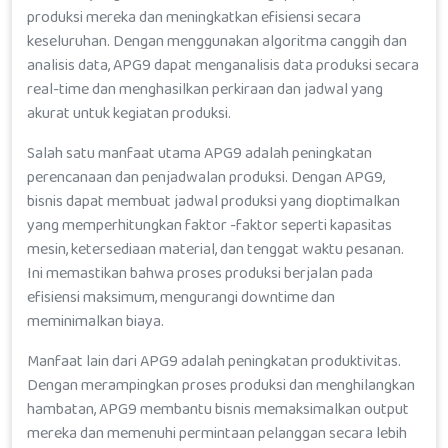
produksi mereka dan meningkatkan efisiensi secara
keseluruhan. Dengan menggunakan algoritma canggih dan
analisis data, APG9 dapat menganalisis data produksi secara
real-time dan menghasilkan perkiraan dan jadwal yang
akurat untuk kegiatan produksi.
Salah satu manfaat utama APG9 adalah peningkatan
perencanaan dan penjadwalan produksi. Dengan APG9,
bisnis dapat membuat jadwal produksi yang dioptimalkan
yang memperhitungkan faktor -faktor seperti kapasitas
mesin, ketersediaan material, dan tenggat waktu pesanan.
Ini memastikan bahwa proses produksi berjalan pada
efisiensi maksimum, mengurangi downtime dan
meminimalkan biaya.
Manfaat lain dari APG9 adalah peningkatan produktivitas.
Dengan merampingkan proses produksi dan menghilangkan
hambatan, APG9 membantu bisnis memaksimalkan output
mereka dan memenuhi permintaan pelanggan secara lebih