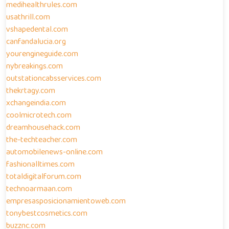
medihealthrules.com
usathrill.com
vshapedental.com
canfandalucia.org
yourengineguide.com
nybreakings.com
outstationcabsservices.com
thekrtagy.com
xchangeindia.com
coolmicrotech.com
dreamhousehack.com
the-techteacher.com
automobilenews-online.com
fashionalltimes.com
totaldigitalforum.com
technoarmaan.com
empresasposicionamientoweb.com
tonybestcosmetics.com
buzznc.com