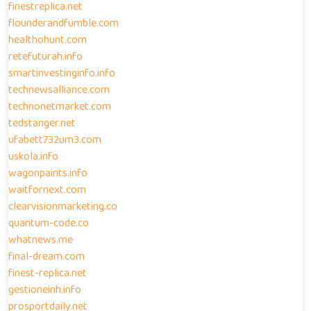
finestreplica.net
flounderandfumble.com
healthohunt.com
retefuturah.info
smartinvestinginfo.info
technewsalliance.com
technonetmarket.com
tedstanger.net
ufabett732um3.com
uskola.info
wagonpaints.info
waitfornext.com
clearvisionmarketing.co
quantum-code.co
whatnews.me
final-dream.com
finest-replica.net
gestioneinh.info
prosportdaily.net