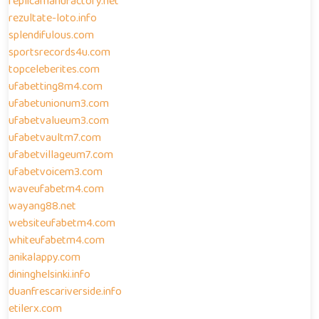
replicamanufactory.net
rezultate-loto.info
splendifulous.com
sportsrecords4u.com
topceleberites.com
ufabetting8m4.com
ufabetunionum3.com
ufabetvalueum3.com
ufabetvaultm7.com
ufabetvillageum7.com
ufabetvoicem3.com
waveufabetm4.com
wayang88.net
websiteufabetm4.com
whiteufabetm4.com
anikalappy.com
dininghelsinki.info
duanfrescariverside.info
etilerx.com