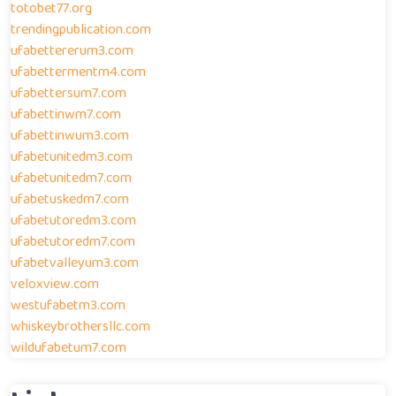
totobet77.org
trendingpublication.com
ufabettererum3.com
ufabettermentm4.com
ufabettersum7.com
ufabettinwm7.com
ufabettinwum3.com
ufabetunitedm3.com
ufabetunitedm7.com
ufabetuskedm7.com
ufabetutoredm3.com
ufabetutoredm7.com
ufabetvalleyum3.com
veloxview.com
westufabetm3.com
whiskeybrothersllc.com
wildufabetum7.com