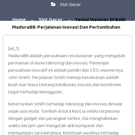
Slot Gacor
Home
Slot Gacor
Temui Visioner Di Balik
→
→
Madura88: Perjalanan Inovasi Dan Pertumbuhan
[ad_1]
Madura88 adalah perusahaan revolusioner yang mengubah
permainan di dunia teknologi dan inovasi. Pemimpin
perusahaan inovatif ini adalah pendiri dan CEO visionernya,
John Smith. Perjalanan Smith menuju kesuksesan adalah
kisah luar biasa tentang ketekunan, inovasi, dan komitmen
teguh terhadap keunggulan.
Ketertarikan Smith terhadap teknologi dan inovasi dimulai
sejak usia muda. Tumbuh di kota kecil, ia selalu terpesona
dengan gadget dan perangkat terkini. Dia menghabiskan
waktu berjam-jam mengutak-atik komputer dan
mempelajari cara kerjanya. Kecintaan awalnya terhadap