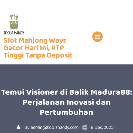
Skip
to
content
Slot Mahjong Ways
Gacor Hari Ini, RTP
Tinggi Tanpa Deposit
Temui Visioner di Balik Madura88:
Perjalanan Inovasi dan
Pertumbuhan
By
admin@toolshandy.com
8 Dec, 2025