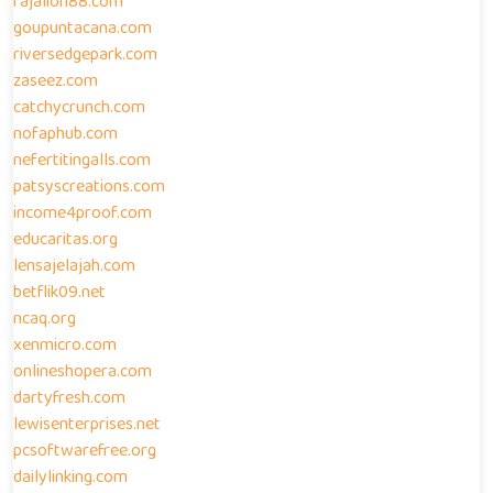
rajalion88.com
goupuntacana.com
riversedgepark.com
zaseez.com
catchycrunch.com
nofaphub.com
nefertitingalls.com
patsyscreations.com
income4proof.com
educaritas.org
lensajelajah.com
betflik09.net
ncaq.org
xenmicro.com
onlineshopera.com
dartyfresh.com
lewisenterprises.net
pcsoftwarefree.org
dailylinking.com