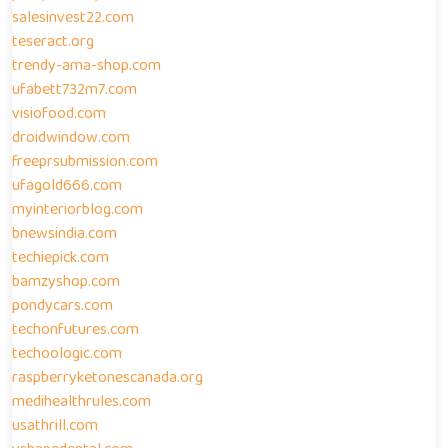
salesinvest22.com
teseract.org
trendy-ama-shop.com
ufabett732m7.com
visiofood.com
droidwindow.com
freeprsubmission.com
ufagold666.com
myinteriorblog.com
bnewsindia.com
techiepick.com
bamzyshop.com
pondycars.com
techonfutures.com
techoologic.com
raspberryketonescanada.org
medihealthrules.com
usathrill.com