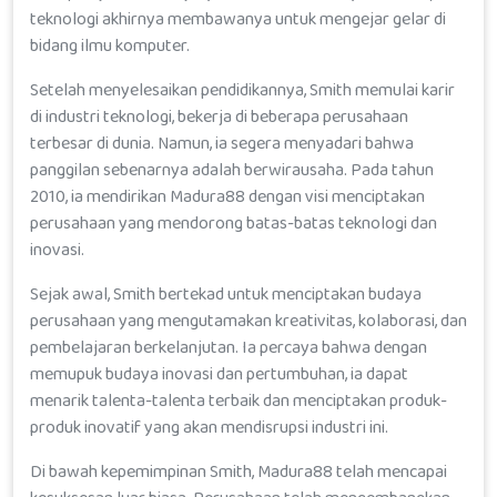
teknologi akhirnya membawanya untuk mengejar gelar di
bidang ilmu komputer.
Setelah menyelesaikan pendidikannya, Smith memulai karir
di industri teknologi, bekerja di beberapa perusahaan
terbesar di dunia. Namun, ia segera menyadari bahwa
panggilan sebenarnya adalah berwirausaha. Pada tahun
2010, ia mendirikan Madura88 dengan visi menciptakan
perusahaan yang mendorong batas-batas teknologi dan
inovasi.
Sejak awal, Smith bertekad untuk menciptakan budaya
perusahaan yang mengutamakan kreativitas, kolaborasi, dan
pembelajaran berkelanjutan. Ia percaya bahwa dengan
memupuk budaya inovasi dan pertumbuhan, ia dapat
menarik talenta-talenta terbaik dan menciptakan produk-
produk inovatif yang akan mendisrupsi industri ini.
Di bawah kepemimpinan Smith, Madura88 telah mencapai