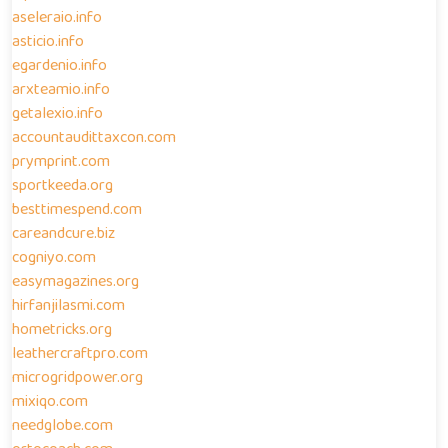
aseleraio.info
asticio.info
egardenio.info
arxteamio.info
getalexio.info
accountaudittaxcon.com
prymprint.com
sportkeeda.org
besttimespend.com
careandcure.biz
cogniyo.com
easymagazines.org
hirfanjilasmi.com
hometricks.org
leathercraftpro.com
microgridpower.org
mixiqo.com
needglobe.com