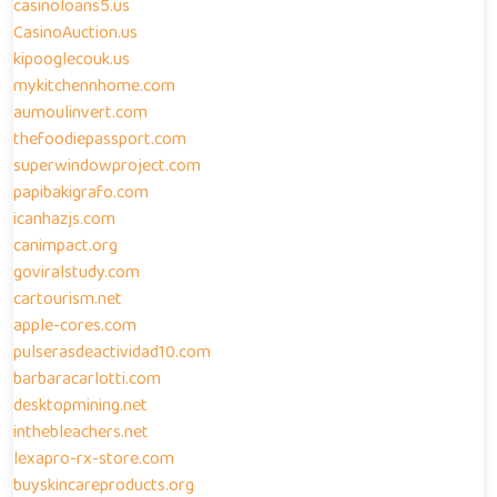
casinoloans5.us
CasinoAuction.us
kipooglecouk.us
mykitchennhome.com
aumoulinvert.com
thefoodiepassport.com
superwindowproject.com
papibakigrafo.com
icanhazjs.com
canimpact.org
goviralstudy.com
cartourism.net
apple-cores.com
pulserasdeactividad10.com
barbaracarlotti.com
desktopmining.net
inthebleachers.net
lexapro-rx-store.com
buyskincareproducts.org