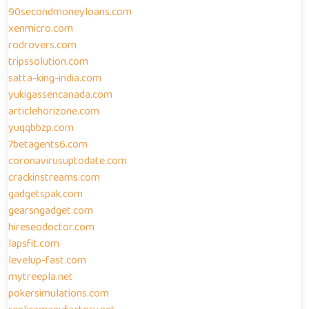
90secondmoneyloans.com
xenmicro.com
rodrovers.com
tripssolution.com
satta-king-india.com
yukigassencanada.com
articlehorizone.com
yuqqbbzp.com
7betagents6.com
coronavirusuptodate.com
crackinstreams.com
gadgetspak.com
gearsngadget.com
hireseodoctor.com
lapsfit.com
levelup-fast.com
mytreepla.net
pokersimulations.com