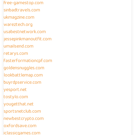
free-gamestop.com
sinbadtravels.com
ukmagzine.com
wareztech.org
usabestnetwork.com
jessepinkmanoutfit.com
umailsend.com
retarys.com
fasterformationcpf.com
goldensnuggles.com
lookbattlemap.com
buyrdpservice.com
yesport.net
tostylo.com
yougetthat.net
sportsnetclub.com
newbestcrypto.com
oxfordsave.com
iclassicgames.com