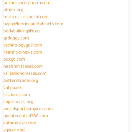
onlinecancerpharm.com
ufalek.org
mattress-disposal.com
happyflooringandcabinets.com
bodybuildinglife.co
qrdoggy.com
technologygud.com
realshocknews.com
pickgb.com
healthmistakes.com
ksfashiondresses.com
patterntrader.org
cnhpa.net
sitalotus.com
supernotes.org
worldsportsempires.com
updatecentral360.com
katamastah.com
zqscore.net