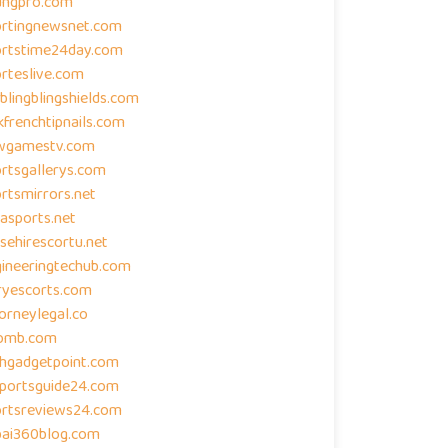
ungpro.com
ortingnewsnet.com
ortstime24day.com
rteslive.com
blingblingshields.com
kfrenchtipnails.com
wgamestv.com
rtsgallerys.com
rtsmirrors.net
asports.net
sehirescortu.net
ineeringtechub.com
ryescorts.com
orneylegal.co
omb.com
chgadgetpoint.com
sportsguide24.com
ortsreviews24.com
bai360blog.com