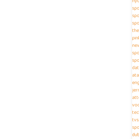
hy
sp
sp
spo
the
pin
ne
spo
spo
dat
ata
eng
jer
att
vo
te
tv
sp
du