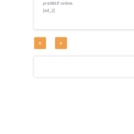
prediktif online.
[ad_2]
Post
navigation