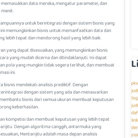
 memasukkan data mereka, mengatur parameter, dan
 menit.
emampuannya untuk berintegrasi dengan sistem bisnis yang
l ini memungkinkan bisnis untuk memanfaatkan data dan
 lebih tepat dan mendorong hasil yang lebih baik.
an yang dapat disesuaikan, yang memungkinkan bisnis
ra yang mudah dicerna dan ditindaklanjuti. Ini dapat
L
n pola yang mungkin tidak segera terlihat, dan membuat
asi ini.
pkv
a bisnis mendekati analisis prediktif. Dengan
jud
erintegrasi dengan sistem yang ada dan menawarkan
log
tu membantu bisnis dari semua ukuran membuat keputusan
jud
orong keberhasilan.
daf
depan kompetisi dan membuat keputusan yang lebih tepat
lin
entarijitu. Dengan algoritma canggih, antarmuka yang
de
suaikan, Mentarijitu adalah masa depan analisis
sl