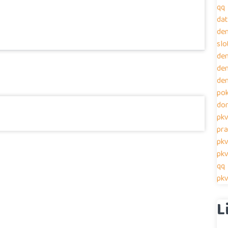
qq
dat
dem
slo
de
dem
dem
pok
do
pk
pr
pk
pk
qq
pk
L