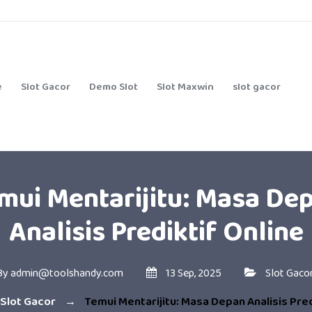
e
Slot Gacor
Demo Slot
Slot Maxwin
slot gacor
mui Mentarijitu: Masa De
Analisis Prediktif Online
By
admin@toolshandy.com
13 Sep, 2025
Slot Gaco
Slot Gacor
Temui Mentarijitu: Masa Depan Analisis Pred
→