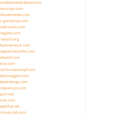
eecellphonedatabase.com
mersrope.com
ellewebmedia.com
ee-gamestop.com
badtravels.com
magzine.com
reztech.org
abestnetwork.com
sepinkmanoutfit.com
ailsend.com
tarys.com
terformationcpf.com
ldensnuggles.com
okbattlemap.com
yrdpservice.com
port.net
stylo.com
getthat.net
rtsnetclub.com