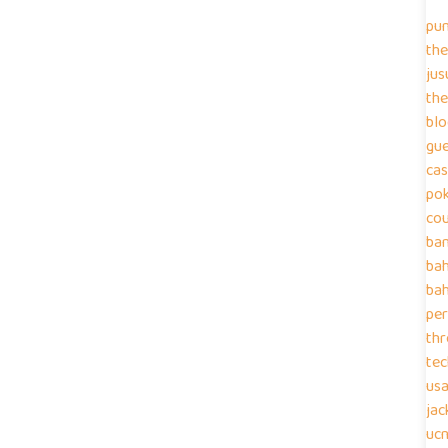
pu
th
ju
th
blo
gu
cas
pok
co
ba
bah
bah
pe
th
tec
us
jac
uc