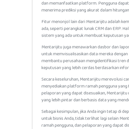
dan memanfaatkan platform. Pengguna dapat
menerima prediksi yang akurat dalam hitungan
Fitur menonjol lain dari Mentarijitu adalah k
ada, seperti perangkat lunak CRM dan ERP. Ha
sistem yang ada untuk membuat keputusan yang
Mentarijitu juga menawarkan dasbor dan lapor
untuk memvisualisasikan data mereka dengan ca
membantu perusahaan mengidentifikasi tren da
keputusan yang lebih cerdas berdasarkan inform
Secara keseluruhan, Mentarijitu merevolusi car
menyediakan platform ramah pengguna yang t
pelaporan yang dapat disesuaikan, Mentariji
yang lebih pintar dan berbasis data yang mend
Sebagai kesimpulan, jika Anda ingin tetap di 
untuk bisnis Anda, tidak terlihat lagi selain M
ramah pengguna, dan pelaporan yang dapat dise