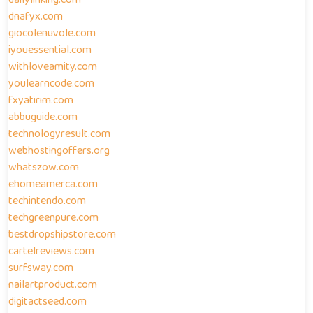
dnafyx.com
giocolenuvole.com
iyouessential.com
withloveamity.com
youlearncode.com
fxyatirim.com
abbuguide.com
technologyresult.com
webhostingoffers.org
whatszow.com
ehomeamerca.com
techintendo.com
techgreenpure.com
bestdropshipstore.com
cartelreviews.com
surfsway.com
nailartproduct.com
digitactseed.com