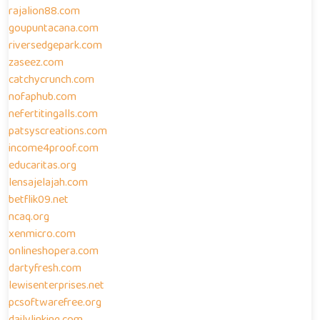
rajalion88.com
goupuntacana.com
riversedgepark.com
zaseez.com
catchycrunch.com
nofaphub.com
nefertitingalls.com
patsyscreations.com
income4proof.com
educaritas.org
lensajelajah.com
betflik09.net
ncaq.org
xenmicro.com
onlineshopera.com
dartyfresh.com
lewisenterprises.net
pcsoftwarefree.org
dailylinking.com