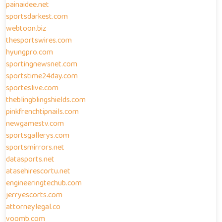
painaidee.net
sportsdarkest.com
webtoon.biz
thesportswires.com
hyungpro.com
sportingnewsnet.com
sportstime24day.com
sporteslive.com
theblingblingshields.com
pinkfrenchtipnails.com
newgamestv.com
sportsgallerys.com
sportsmirrors.net
datasports.net
atasehirescortu.net
engineeringtechub.com
jerryescorts.com
attorneylegal.co
voomb.com