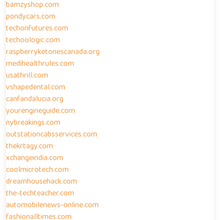
bamzyshop.com
pondycars.com
techonfutures.com
techoologic.com
raspberryketonescanada.org
medihealthrules.com
usathrill.com
vshapedental.com
canfandalucia.org
yourengineguide.com
nybreakings.com
outstationcabsservices.com
thekrtagy.com
xchangeindia.com
coolmicrotech.com
dreamhousehack.com
the-techteacher.com
automobilenews-online.com
fashionalltimes.com