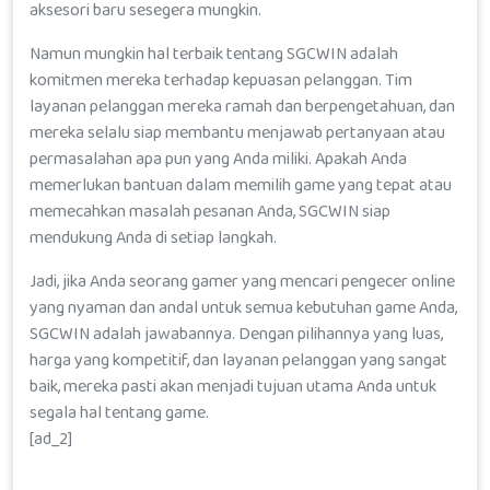
aksesori baru sesegera mungkin.
Namun mungkin hal terbaik tentang SGCWIN adalah
komitmen mereka terhadap kepuasan pelanggan. Tim
layanan pelanggan mereka ramah dan berpengetahuan, dan
mereka selalu siap membantu menjawab pertanyaan atau
permasalahan apa pun yang Anda miliki. Apakah Anda
memerlukan bantuan dalam memilih game yang tepat atau
memecahkan masalah pesanan Anda, SGCWIN siap
mendukung Anda di setiap langkah.
Jadi, jika Anda seorang gamer yang mencari pengecer online
yang nyaman dan andal untuk semua kebutuhan game Anda,
SGCWIN adalah jawabannya. Dengan pilihannya yang luas,
harga yang kompetitif, dan layanan pelanggan yang sangat
baik, mereka pasti akan menjadi tujuan utama Anda untuk
segala hal tentang game.
[ad_2]