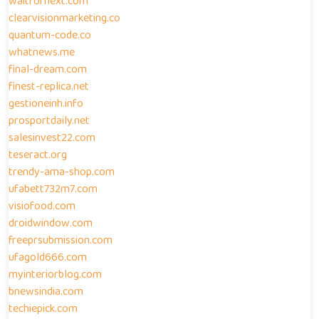
waitfornext.com
clearvisionmarketing.co
quantum-code.co
whatnews.me
final-dream.com
finest-replica.net
gestioneinh.info
prosportdaily.net
salesinvest22.com
teseract.org
trendy-ama-shop.com
ufabett732m7.com
visiofood.com
droidwindow.com
freeprsubmission.com
ufagold666.com
myinteriorblog.com
bnewsindia.com
techiepick.com