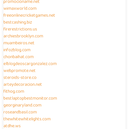
promocioname.net
wimaxworld.com
freeonlinecricketgames.net
bestcashing.biz
firerestrictions.us
archiesbrooklyn.com
muambeiros.net
infozblog.com
chonbaihat.com
elblogdeoscargonzalez.com
webpromote.net
steroids-store.co
arteydecoracion.net
fithog.com
bestlaptopbestmonitor.com
georginaryland.com
roseandbasil.com
thewhitewhitelights.com
atdhe.ws