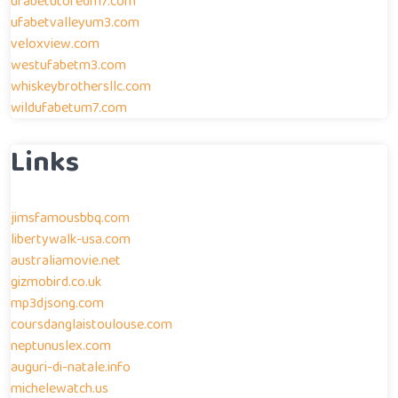
ufabetutoredm7.com
ufabetvalleyum3.com
veloxview.com
westufabetm3.com
whiskeybrothersllc.com
wildufabetum7.com
Links
jimsfamousbbq.com
libertywalk-usa.com
australiamovie.net
gizmobird.co.uk
mp3djsong.com
coursdanglaistoulouse.com
neptunuslex.com
auguri-di-natale.info
michelewatch.us