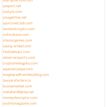
buyrdpservice.com
yesport.net
tostylo.com
yougetthat.net
sportsnetclub.com
newbestcrypto.com
oxfordsave.com
iclassicgames.com
saung-artikel.com
fasthokivip2.com
observersports.com
cryptominingplus.com
aquinoticiaspe.com
longhairedfrenchbulldog.com
lawyersforhire.co
businemarket.com
matahari88play.net
moneydescriptor.com
youthsmagazine.com