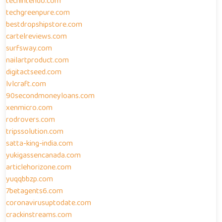
techintendo.com
techgreenpure.com
bestdropshipstore.com
cartelreviews.com
surfsway.com
nailartproduct.com
digitactseed.com
lvlcraft.com
90secondmoneyloans.com
xenmicro.com
rodrovers.com
tripssolution.com
satta-king-india.com
yukigassencanada.com
articlehorizone.com
yuqqbbzp.com
7betagents6.com
coronavirusuptodate.com
crackinstreams.com