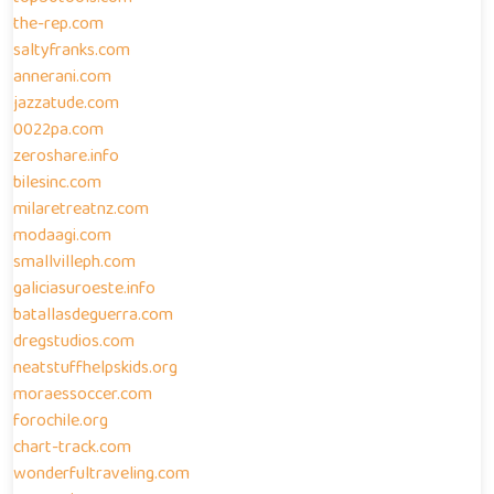
the-rep.com
saltyfranks.com
annerani.com
jazzatude.com
0022pa.com
zeroshare.info
bilesinc.com
milaretreatnz.com
modaagi.com
smallvilleph.com
galiciasuroeste.info
batallasdeguerra.com
dregstudios.com
neatstuffhelpskids.org
moraessoccer.com
forochile.org
chart-track.com
wonderfultraveling.com