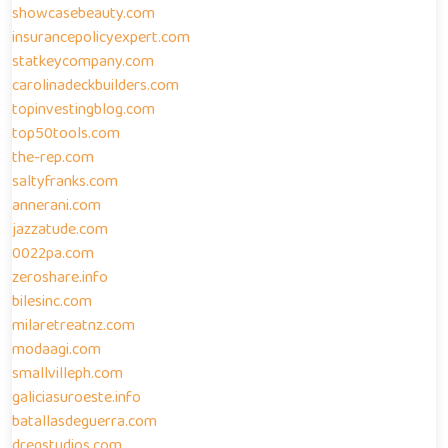
showcasebeauty.com
insurancepolicyexpert.com
statkeycompany.com
carolinadeckbuilders.com
topinvestingblog.com
top50tools.com
the-rep.com
saltyfranks.com
annerani.com
jazzatude.com
0022pa.com
zeroshare.info
bilesinc.com
milaretreatnz.com
modaagi.com
smallvilleph.com
galiciasuroeste.info
batallasdeguerra.com
dregstudios.com