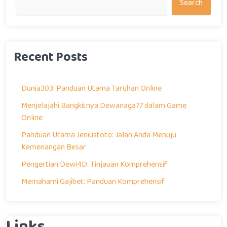
Search
Recent Posts
Dunia303: Panduan Utama Taruhan Online
Menjelajahi Bangkitnya Dewanaga77 dalam Game
Online
Panduan Utama Jeniustoto: Jalan Anda Menuju
Kemenangan Besar
Pengertian Dewi4D: Tinjauan Komprehensif
Memahami Gajibet: Panduan Komprehensif
Links