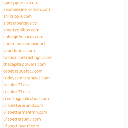
quirkyquester.com
sexmedicineformen.com
shiftripple.com
slotterpercaya.co
smartcoolbox.com
sohanjitfinances.com
soulfulhousemusic.net
sparklooms.com
tacticalcontractingllc.com
thecapitalpowers.com
tobabet88slot3.com
todayscurrentnews.com
totobet77.asia
totobet77.org
trendingpublication.com
ufabettererum3.com
ufabettermentm4.com
ufabettersum7.com
ufabettinwm7.com