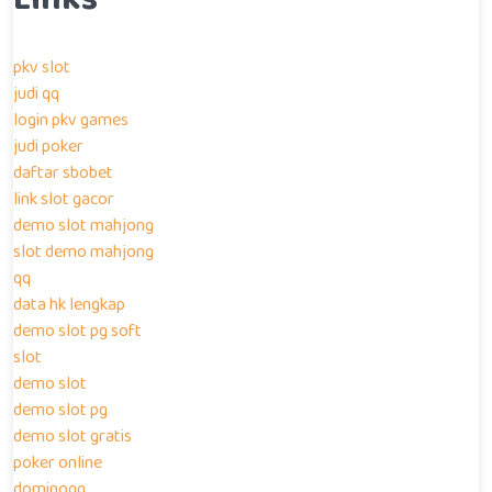
pkv slot
judi qq
login pkv games
judi poker
daftar sbobet
link slot gacor
demo slot mahjong
slot demo mahjong
qq
data hk lengkap
demo slot pg soft
slot
demo slot
demo slot pg
demo slot gratis
poker online
dominoqq