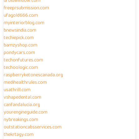
droidwindow.com
freeprsubmission.com
ufagold666.com
myinteriorblog.com
bnewsindia.com
techiepick.com
bamzyshop.com
pondycars.com
techonfutures.com
techoologic.com
raspberryketonescanada.org
medihealthrules.com
usathrill.com
vshapedental.com
canfandalucia.org
yourengineguide.com
nybreakings.com
outstationcabsservices.com
thekrtagy.com