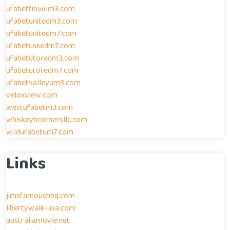
ufabettinwum3.com
ufabetunitedm3.com
ufabetunitedm7.com
ufabetuskedm7.com
ufabetutoredm3.com
ufabetutoredm7.com
ufabetvalleyum3.com
veloxview.com
westufabetm3.com
whiskeybrothersllc.com
wildufabetum7.com
Links
jimsfamousbbq.com
libertywalk-usa.com
australiamovie.net