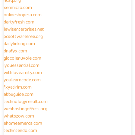
ncaq.org
xenmicro.com
onlineshopera.com
dartyfresh.com
lewisenterprises.net
pcsoftwarefree.org
dailylinking.com
dnafyx.com
giocolenuvole.com
iyouessential.com
withloveamity.com
youlearncode.com
fxyatirim.com
abbuguide.com
technologyresult.com
webhostingoffers.org
whatszow.com
ehomeamerca.com
techintendo.com