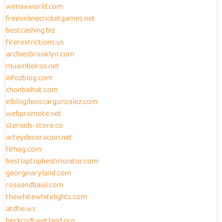
wimaxworld.com
freeonlinecricketgames.net
bestcashing.biz
firerestrictions.us
archiesbrooklyn.com
muambeiros.net
infozblog.com
chonbaihat.com
elblogdeoscargonzalez.com
webpromote.net
steroids-store.co
arteydecoracion.net
fithog.com
bestlaptopbestmonitor.com
georginaryland.com
roseandbasil.com
thewhitewhitelights.com
atdhe.ws
heckrodtwetland.org