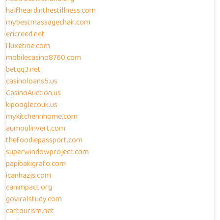
halfheardinthestillness.com
mybestmassagechair.com
ericreed.net
fluxetine.com
mobilecasino8760.com
betqq3.net
casinoloans5.us
CasinoAuction.us
kipooglecouk.us
mykitchennhome.com
aumoulinvert.com
thefoodiepassport.com
superwindowproject.com
papibakigrafo.com
icanhazjs.com
canimpact.org
goviralstudy.com
cartourism.net