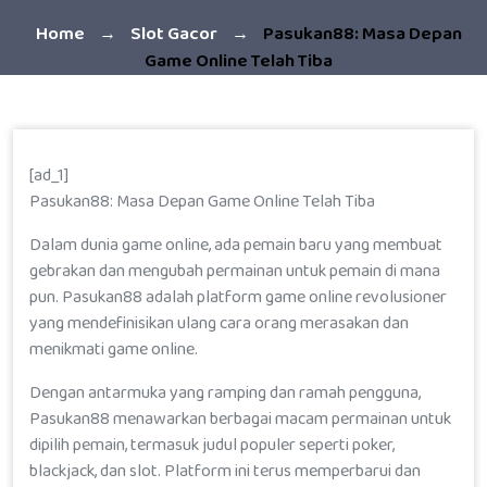
Home
Slot Gacor
Pasukan88: Masa Depan
→
→
Game Online Telah Tiba
[ad_1]
Pasukan88: Masa Depan Game Online Telah Tiba
Dalam dunia game online, ada pemain baru yang membuat
gebrakan dan mengubah permainan untuk pemain di mana
pun. Pasukan88 adalah platform game online revolusioner
yang mendefinisikan ulang cara orang merasakan dan
menikmati game online.
Dengan antarmuka yang ramping dan ramah pengguna,
Pasukan88 menawarkan berbagai macam permainan untuk
dipilih pemain, termasuk judul populer seperti poker,
blackjack, dan slot. Platform ini terus memperbarui dan