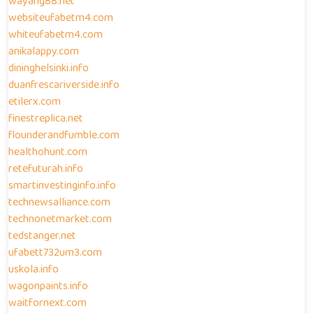
wayang88.net
websiteufabetm4.com
whiteufabetm4.com
anikalappy.com
dininghelsinki.info
duanfrescariverside.info
etilerx.com
finestreplica.net
flounderandfumble.com
healthohunt.com
retefuturah.info
smartinvestinginfo.info
technewsalliance.com
technonetmarket.com
tedstanger.net
ufabett732um3.com
uskola.info
wagonpaints.info
waitfornext.com