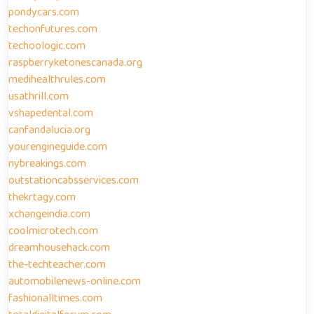
pondycars.com
techonfutures.com
techoologic.com
raspberryketonescanada.org
medihealthrules.com
usathrill.com
vshapedental.com
canfandalucia.org
yourengineguide.com
nybreakings.com
outstationcabsservices.com
thekrtagy.com
xchangeindia.com
coolmicrotech.com
dreamhousehack.com
the-techteacher.com
automobilenews-online.com
fashionalltimes.com