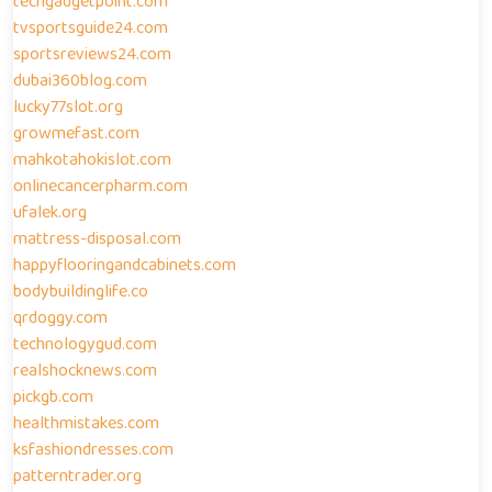
techgadgetpoint.com
tvsportsguide24.com
sportsreviews24.com
dubai360blog.com
lucky77slot.org
growmefast.com
mahkotahokislot.com
onlinecancerpharm.com
ufalek.org
mattress-disposal.com
happyflooringandcabinets.com
bodybuildinglife.co
qrdoggy.com
technologygud.com
realshocknews.com
pickgb.com
healthmistakes.com
ksfashiondresses.com
patterntrader.org