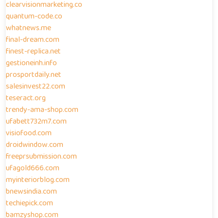
clearvisionmarketing.co
quantum-code.co
whatnews.me
final-dream.com
finest-replica.net
gestioneinh.info
prosportdaily.net
salesinvest22.com
teseract.org
trendy-ama-shop.com
ufabett732m7.com
visiofood.com
droidwindow.com
freeprsubmission.com
ufagold666.com
myinteriorblog.com
bnewsindia.com
techiepick.com
bamzyshop.com