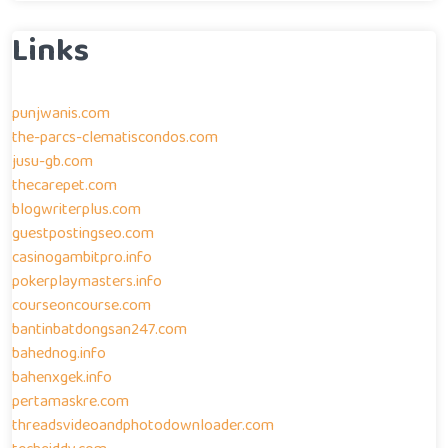
Links
punjwanis.com
the-parcs-clematiscondos.com
jusu-gb.com
thecarepet.com
blogwriterplus.com
guestpostingseo.com
casinogambitpro.info
pokerplaymasters.info
courseoncourse.com
bantinbatdongsan247.com
bahednog.info
bahenxgek.info
pertamaskre.com
threadsvideoandphotodownloader.com