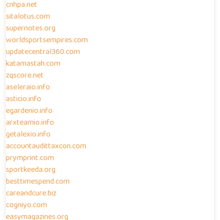
cnhpa.net
sitalotus.com
supernotes.org
worldsportsempires.com
updatecentral360.com
katamastah.com
zqscore.net
aseleraio.info
asticio.info
egardenio.info
arxteamio.info
getalexio.info
accountaudittaxcon.com
prymprint.com
sportkeeda.org
besttimespend.com
careandcure.biz
cogniyo.com
easymagazines.org