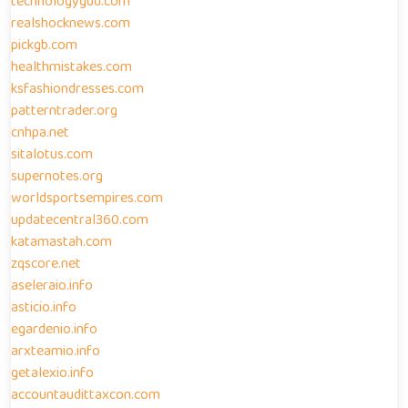
technologygud.com
realshocknews.com
pickgb.com
healthmistakes.com
ksfashiondresses.com
patterntrader.org
cnhpa.net
sitalotus.com
supernotes.org
worldsportsempires.com
updatecentral360.com
katamastah.com
zqscore.net
aseleraio.info
asticio.info
egardenio.info
arxteamio.info
getalexio.info
accountaudittaxcon.com