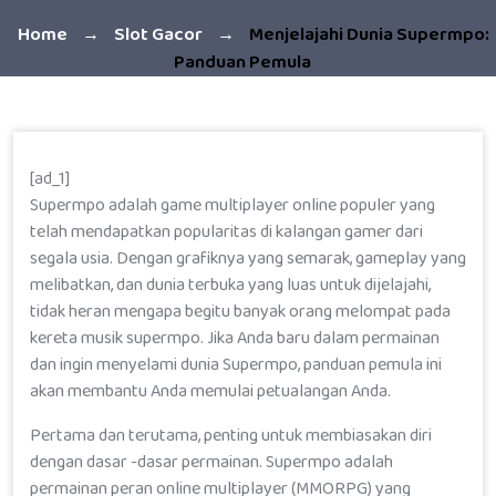
Home
Slot Gacor
Menjelajahi Dunia Supermpo:
→
→
Panduan Pemula
[ad_1]
Supermpo adalah game multiplayer online populer yang
telah mendapatkan popularitas di kalangan gamer dari
segala usia. Dengan grafiknya yang semarak, gameplay yang
melibatkan, dan dunia terbuka yang luas untuk dijelajahi,
tidak heran mengapa begitu banyak orang melompat pada
kereta musik supermpo. Jika Anda baru dalam permainan
dan ingin menyelami dunia Supermpo, panduan pemula ini
akan membantu Anda memulai petualangan Anda.
Pertama dan terutama, penting untuk membiasakan diri
dengan dasar -dasar permainan. Supermpo adalah
permainan peran online multiplayer (MMORPG) yang