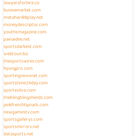
lawyersforhire.co
businemarket.com
matahari88play.net
moneydescriptor.com
youthsmagazine.com
painaidee.net
sportsdarkest.com
webtoon.biz
thesportswires.com
hyungpro.com
sportingnewsnet.com
sportstime24day.com
sporteslive.com
theblingblingshields.com
pinkfrenchtipnails.com
newgamestv.com
sportsgallerys.com
sportsmirrors.net
datasports.net