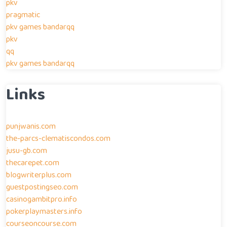
pkv
pragmatic
pkv games bandarqq
pkv
qq
pkv games bandarqq
Links
punjwanis.com
the-parcs-clematiscondos.com
jusu-gb.com
thecarepet.com
blogwriterplus.com
guestpostingseo.com
casinogambitpro.info
pokerplaymasters.info
courseoncourse.com