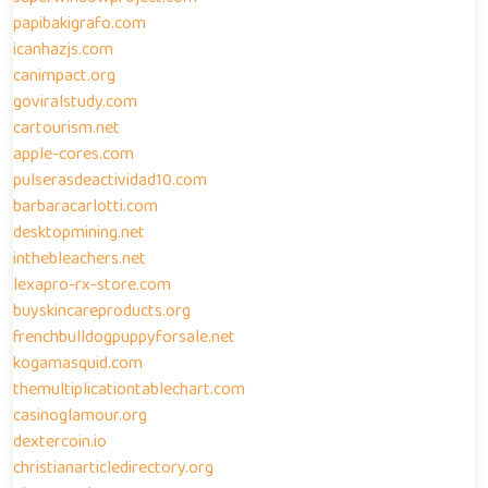
papibakigrafo.com
icanhazjs.com
canimpact.org
goviralstudy.com
cartourism.net
apple-cores.com
pulserasdeactividad10.com
barbaracarlotti.com
desktopmining.net
inthebleachers.net
lexapro-rx-store.com
buyskincareproducts.org
frenchbulldogpuppyforsale.net
kogamasquid.com
themultiplicationtablechart.com
casinoglamour.org
dextercoin.io
christianarticledirectory.org