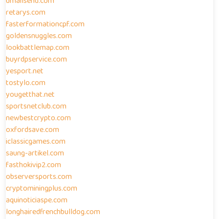
umailsend.com
retarys.com
fasterformationcpf.com
goldensnuggles.com
lookbattlemap.com
buyrdpservice.com
yesport.net
tostylo.com
yougetthat.net
sportsnetclub.com
newbestcrypto.com
oxfordsave.com
iclassicgames.com
saung-artikel.com
fasthokivip2.com
observersports.com
cryptominingplus.com
aquinoticiaspe.com
longhairedfrenchbulldog.com