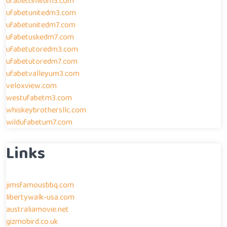
ufabettinwum3.com
ufabetunitedm3.com
ufabetunitedm7.com
ufabetuskedm7.com
ufabetutoredm3.com
ufabetutoredm7.com
ufabetvalleyum3.com
veloxview.com
westufabetm3.com
whiskeybrothersllc.com
wildufabetum7.com
Links
jimsfamousbbq.com
libertywalk-usa.com
australiamovie.net
gizmobird.co.uk