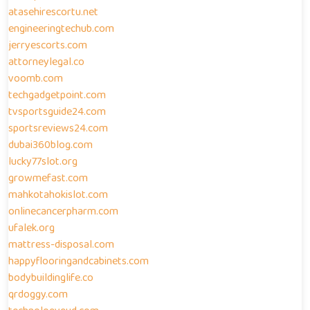
atasehirescortu.net
engineeringtechub.com
jerryescorts.com
attorneylegal.co
voomb.com
techgadgetpoint.com
tvsportsguide24.com
sportsreviews24.com
dubai360blog.com
lucky77slot.org
growmefast.com
mahkotahokislot.com
onlinecancerpharm.com
ufalek.org
mattress-disposal.com
happyflooringandcabinets.com
bodybuildinglife.co
qrdoggy.com