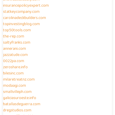
insurancepolicyexpert.com
statkeycompany.com
carolinadeckbuilders.com
topinvestingblog.com
top50tools.com
the-rep.com
saltyfranks.com
annerani.com
jazzatude.com
0022pa.com
zeroshare.info
bilesinc.com
milaretreatnz.com
modaagi.com
smallvilleph.com
galiciasuroeste.info
batallasdeguerra.com
dregstudios.com