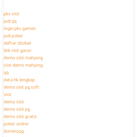
pkv slot
judi qq
login pkv games
judi poker
daftar sbobet
link slot gacor
demo slot mahjong
slot demo mahjong
qq
data hk lengkap
demo slot pg soft
slot
demo slot
demo slot pg
demo slot gratis
poker online
dominoqq