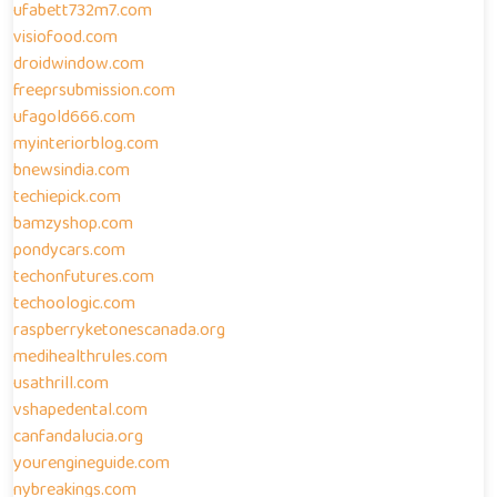
ufabett732m7.com
visiofood.com
droidwindow.com
freeprsubmission.com
ufagold666.com
myinteriorblog.com
bnewsindia.com
techiepick.com
bamzyshop.com
pondycars.com
techonfutures.com
techoologic.com
raspberryketonescanada.org
medihealthrules.com
usathrill.com
vshapedental.com
canfandalucia.org
yourengineguide.com
nybreakings.com