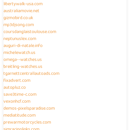
libertywalk-usa.com
australiamovie.net
gizmobird.co.uk
mp3djsong.com
coursdanglaistoulouse.com
neptunuslex.com
auguri-di-natale.info
michelewatch.us
omega--watches.us
breitling-watches.us
tgarnettcentrallautoads.com
fixadvert.com
autopluz.co
save3time-c.com
vexonhcf.com
demos-pixelsparadise.com
mediatitude.com
prewarmotorcycles.com
simracinglinks.com