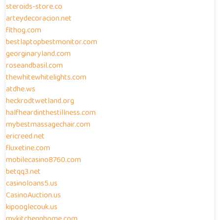
steroids-store.co
arteydecoracion.net
fithog.com
bestlaptopbestmonitor.com
georginaryland.com
roseandbasil.com
thewhitewhitelights.com
atdhe.ws
heckrodtwetland.org
halfheardinthestillness.com
mybestmassagechair.com
ericreed.net
fluxetine.com
mobilecasino8760.com
betqq3.net
casinoloans5.us
CasinoAuction.us
kipooglecouk.us
mykitchennhome.com