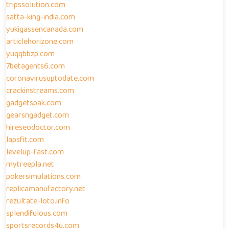
tripssolution.com
satta-king-india.com
yukigassencanada.com
articlehorizone.com
yuqqbbzp.com
7betagents6.com
coronavirusuptodate.com
crackinstreams.com
gadgetspak.com
gearsngadget.com
hireseodoctor.com
lapsfit.com
levelup-fast.com
mytreepla.net
pokersimulations.com
replicamanufactory.net
rezultate-loto.info
splendifulous.com
sportsrecords4u.com