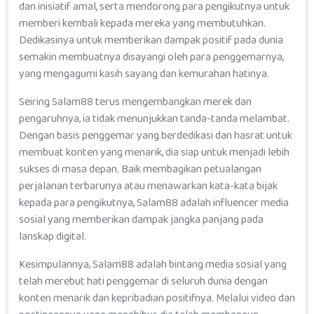
dan inisiatif amal, serta mendorong para pengikutnya untuk
memberi kembali kepada mereka yang membutuhkan.
Dedikasinya untuk memberikan dampak positif pada dunia
semakin membuatnya disayangi oleh para penggemarnya,
yang mengagumi kasih sayang dan kemurahan hatinya.
Seiring Salam88 terus mengembangkan merek dan
pengaruhnya, ia tidak menunjukkan tanda-tanda melambat.
Dengan basis penggemar yang berdedikasi dan hasrat untuk
membuat konten yang menarik, dia siap untuk menjadi lebih
sukses di masa depan. Baik membagikan petualangan
perjalanan terbarunya atau menawarkan kata-kata bijak
kepada para pengikutnya, Salam88 adalah influencer media
sosial yang memberikan dampak jangka panjang pada
lanskap digital.
Kesimpulannya, Salam88 adalah bintang media sosial yang
telah merebut hati penggemar di seluruh dunia dengan
konten menarik dan kepribadian positifnya. Melalui video dan