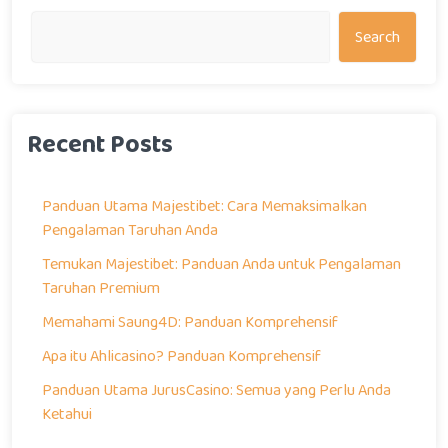
Search
Recent Posts
Panduan Utama Majestibet: Cara Memaksimalkan
Pengalaman Taruhan Anda
Temukan Majestibet: Panduan Anda untuk Pengalaman
Taruhan Premium
Memahami Saung4D: Panduan Komprehensif
Apa itu Ahlicasino? Panduan Komprehensif
Panduan Utama JurusCasino: Semua yang Perlu Anda
Ketahui