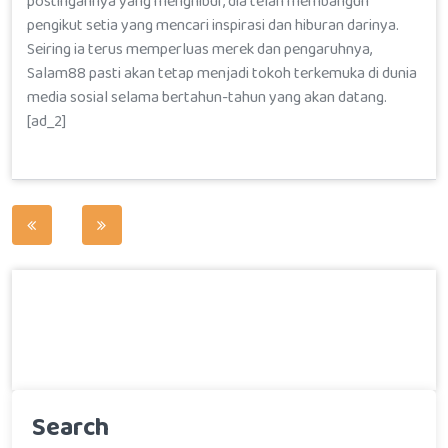
postingannya yang menghibur, dia telah membangun
pengikut setia yang mencari inspirasi dan hiburan darinya.
Seiring ia terus memperluas merek dan pengaruhnya,
Salam88 pasti akan tetap menjadi tokoh terkemuka di dunia
media sosial selama bertahun-tahun yang akan datang.
[ad_2]
Post
navigation
Search