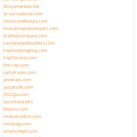
dosyamerkezi.net
le-surrealisme.com
showcasebeauty.com
insurancepolicyexpert.com
statkeycompany.com
carolinadeckbuilders.com
topinvestingblog.com
top50tools.com
the-rep.com
saltyfranks.com
annerani.com
jazzatude.com
0022pa.com
zeroshare.info
bilesinc.com
milaretreatnz.com
modaagi.com
smallvilleph.com