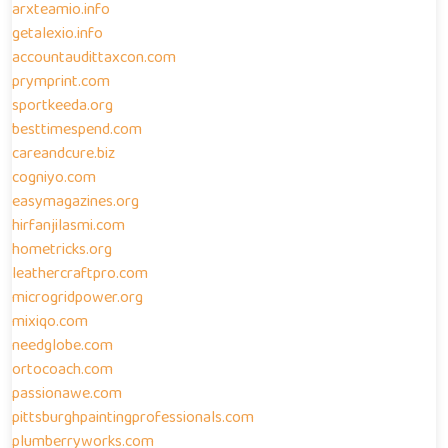
arxteamio.info
getalexio.info
accountaudittaxcon.com
prymprint.com
sportkeeda.org
besttimespend.com
careandcure.biz
cogniyo.com
easymagazines.org
hirfanjilasmi.com
hometricks.org
leathercraftpro.com
microgridpower.org
mixiqo.com
needglobe.com
ortocoach.com
passionawe.com
pittsburghpaintingprofessionals.com
plumberryworks.com