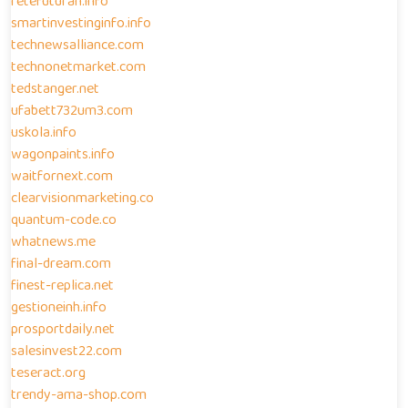
retefuturah.info
smartinvestinginfo.info
technewsalliance.com
technonetmarket.com
tedstanger.net
ufabett732um3.com
uskola.info
wagonpaints.info
waitfornext.com
clearvisionmarketing.co
quantum-code.co
whatnews.me
final-dream.com
finest-replica.net
gestioneinh.info
prosportdaily.net
salesinvest22.com
teseract.org
trendy-ama-shop.com