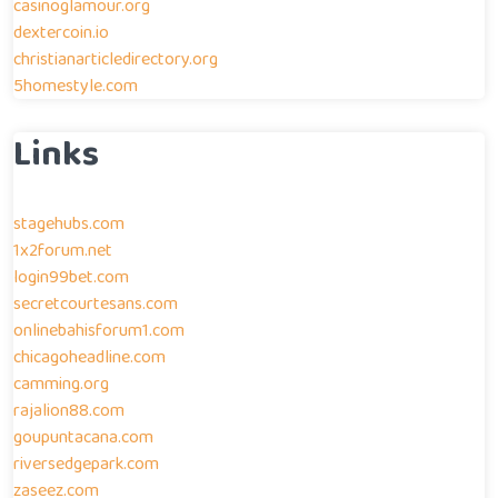
casinoglamour.org
dextercoin.io
christianarticledirectory.org
5homestyle.com
Links
stagehubs.com
1x2forum.net
login99bet.com
secretcourtesans.com
onlinebahisforum1.com
chicagoheadline.com
camming.org
rajalion88.com
goupuntacana.com
riversedgepark.com
zaseez.com