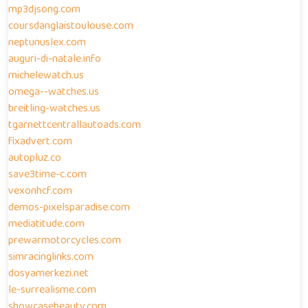
mp3djsong.com
coursdanglaistoulouse.com
neptunuslex.com
auguri-di-natale.info
michelewatch.us
omega--watches.us
breitling-watches.us
tgarnettcentrallautoads.com
fixadvert.com
autopluz.co
save3time-c.com
vexonhcf.com
demos-pixelsparadise.com
mediatitude.com
prewarmotorcycles.com
simracinglinks.com
dosyamerkezi.net
le-surrealisme.com
showcasebeauty.com