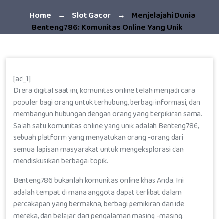
Home
Slot Gacor
Menjelajahi Dunia
→
→
Benteng786: Komunitas Online Yang Unik
[ad_1]
Di era digital saat ini, komunitas online telah menjadi cara
populer bagi orang untuk terhubung, berbagi informasi, dan
membangun hubungan dengan orang yang berpikiran sama.
Salah satu komunitas online yang unik adalah Benteng786,
sebuah platform yang menyatukan orang -orang dari
semua lapisan masyarakat untuk mengeksplorasi dan
mendiskusikan berbagai topik.
Benteng786 bukanlah komunitas online khas Anda. Ini
adalah tempat di mana anggota dapat terlibat dalam
percakapan yang bermakna, berbagi pemikiran dan ide
mereka, dan belajar dari pengalaman masing -masing.