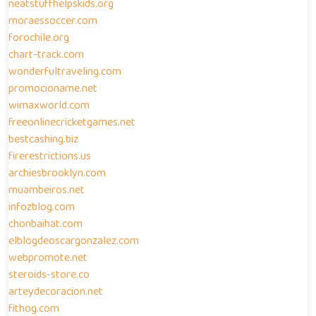
neatstuffhelpskids.org
moraessoccer.com
forochile.org
chart-track.com
wonderfultraveling.com
promocioname.net
wimaxworld.com
freeonlinecricketgames.net
bestcashing.biz
firerestrictions.us
archiesbrooklyn.com
muambeiros.net
infozblog.com
chonbaihat.com
elblogdeoscargonzalez.com
webpromote.net
steroids-store.co
arteydecoracion.net
fithog.com