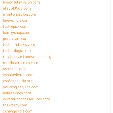
freeprsubmission.com
ufagold666.com
myinteriorblog.com
bnewsindia.com
techiepick.com
bamzyshop.com
pondycars.com
techonfutures.com
techoologic.com
raspberryketonescanada.org
medihealthrules.com
usathrill.com
vshapedental.com
canfandalucia.org
yourengineguide.com
nybreakings.com
outstationcabsservices.com
thekrtagy.com
xchangeindia.com