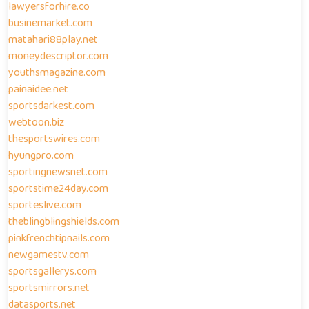
lawyersforhire.co
businemarket.com
matahari88play.net
moneydescriptor.com
youthsmagazine.com
painaidee.net
sportsdarkest.com
webtoon.biz
thesportswires.com
hyungpro.com
sportingnewsnet.com
sportstime24day.com
sporteslive.com
theblingblingshields.com
pinkfrenchtipnails.com
newgamestv.com
sportsgallerys.com
sportsmirrors.net
datasports.net