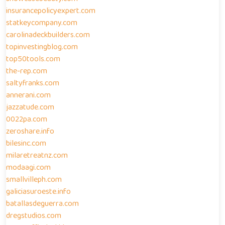
insurancepolicyexpert.com
statkeycompany.com
carolinadeckbuilders.com
topinvestingblog.com
top50tools.com
the-rep.com
saltyfranks.com
annerani.com
jazzatude.com
0022pa.com
zeroshare.info
bilesinc.com
milaretreatnz.com
modaagi.com
smallvilleph.com
galiciasuroeste.info
batallasdeguerra.com
dregstudios.com