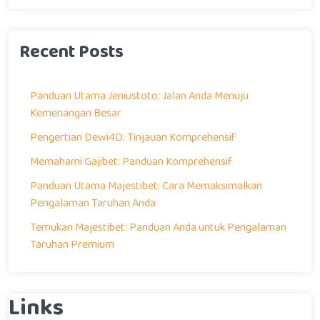
Recent Posts
Panduan Utama Jeniustoto: Jalan Anda Menuju
Kemenangan Besar
Pengertian Dewi4D: Tinjauan Komprehensif
Memahami Gajibet: Panduan Komprehensif
Panduan Utama Majestibet: Cara Memaksimalkan
Pengalaman Taruhan Anda
Temukan Majestibet: Panduan Anda untuk Pengalaman
Taruhan Premium
Links