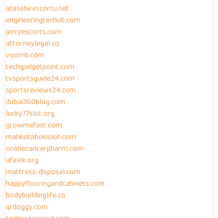
atasehirescortu.net
engineeringtechub.com
jerryescorts.com
attorneylegal.co
voomb.com
techgadgetpoint.com
tvsportsguide24.com
sportsreviews24.com
dubai360blog.com
lucky77slot.org
growmefast.com
mahkotahokislot.com
onlinecancerpharm.com
ufalek.org
mattress-disposal.com
happyflooringandcabinets.com
bodybuildinglife.co
qrdoggy.com