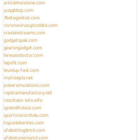
articlehorizone.com
yuqqbbzp.com
7betagents6.com
coronavirusuptodate.com
crackinstreams.com
gadgetspak.com
gearsngadget.com
hireseodoctor.com
lapsfit.com
levelup-fast.com
mytreepla.net
pokersimulations.com
replicamanufactory.net
rezultate-loto.info
splendifulous.com
sportsrecords4u.com
topceleberites.com
ufabetting8m4.com
ufabetunionum3.com