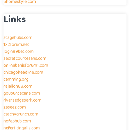
5homestyle.com
Links
stagehubs.com
1x2forum.net
login99bet.com
secretcourtesans.com
onlinebahisforum1.com
chicagoheadline.com
camming.org
rajalion88.com
goupuntacana.com
riversedgepark.com
zaseez.com
catchycrunch.com
nofaphub.com
nefertitingalls.com