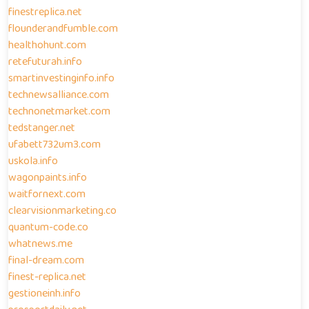
finestreplica.net
flounderandfumble.com
healthohunt.com
retefuturah.info
smartinvestinginfo.info
technewsalliance.com
technonetmarket.com
tedstanger.net
ufabett732um3.com
uskola.info
wagonpaints.info
waitfornext.com
clearvisionmarketing.co
quantum-code.co
whatnews.me
final-dream.com
finest-replica.net
gestioneinh.info