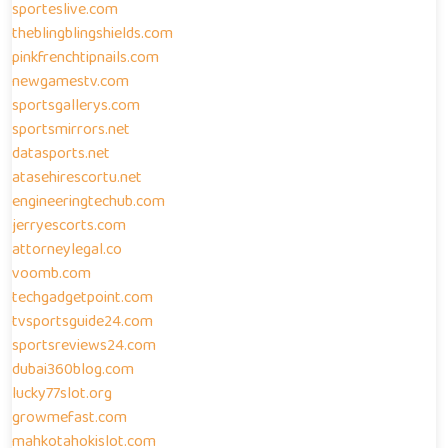
sporteslive.com
theblingblingshields.com
pinkfrenchtipnails.com
newgamestv.com
sportsgallerys.com
sportsmirrors.net
datasports.net
atasehirescortu.net
engineeringtechub.com
jerryescorts.com
attorneylegal.co
voomb.com
techgadgetpoint.com
tvsportsguide24.com
sportsreviews24.com
dubai360blog.com
lucky77slot.org
growmefast.com
mahkotahokislot.com