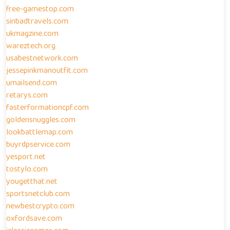
free-gamestop.com
sinbadtravels.com
ukmagzine.com
wareztech.org
usabestnetwork.com
jessepinkmanoutfit.com
umailsend.com
retarys.com
fasterformationcpf.com
goldensnuggles.com
lookbattlemap.com
buyrdpservice.com
yesport.net
tostylo.com
yougetthat.net
sportsnetclub.com
newbestcrypto.com
oxfordsave.com