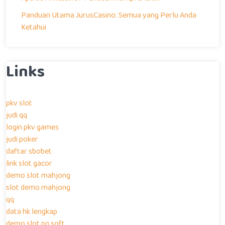
Panduan Utama JurusCasino: Semua yang Perlu Anda
Ketahui
Links
pkv slot
judi qq
login pkv games
judi poker
daftar sbobet
link slot gacor
demo slot mahjong
slot demo mahjong
qq
data hk lengkap
demo slot pg soft