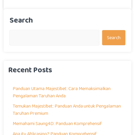
Search
Search
Recent Posts
Panduan Utama Majestibet: Cara Memaksimalkan
Pengalaman Taruhan Anda
Temukan Majestibet: Panduan Anda untuk Pengalaman
Taruhan Premium
Memahami Saung4D: Panduan Komprehensif
Apa itu Ahlicasino? Panduan Komprehensif