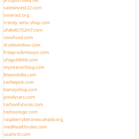
prosportdaily.net
salesinvest22.com
teseract.org
trendy-ama-shop.com
ufabett732m7.com
visiofood.com
droidwindow.com
freeprsubmission.com
ufagold666.com
myinteriorblog.com
bnewsindia.com
techiepick.com
bamzyshop.com
pondycars.com
techonfutures.com
techoologic.com
raspberryketonescanada.org
medihealthrules.com
usathrill.com