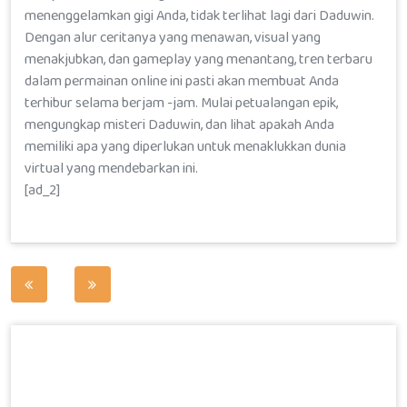
menenggelamkan gigi Anda, tidak terlihat lagi dari Daduwin.
Dengan alur ceritanya yang menawan, visual yang
menakjubkan, dan gameplay yang menantang, tren terbaru
dalam permainan online ini pasti akan membuat Anda
terhibur selama berjam -jam. Mulai petualangan epik,
mengungkap misteri Daduwin, dan lihat apakah Anda
memiliki apa yang diperlukan untuk menaklukkan dunia
virtual yang mendebarkan ini.
[ad_2]
Post
navigation