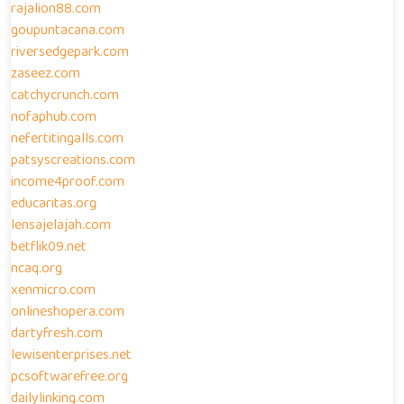
rajalion88.com
goupuntacana.com
riversedgepark.com
zaseez.com
catchycrunch.com
nofaphub.com
nefertitingalls.com
patsyscreations.com
income4proof.com
educaritas.org
lensajelajah.com
betflik09.net
ncaq.org
xenmicro.com
onlineshopera.com
dartyfresh.com
lewisenterprises.net
pcsoftwarefree.org
dailylinking.com