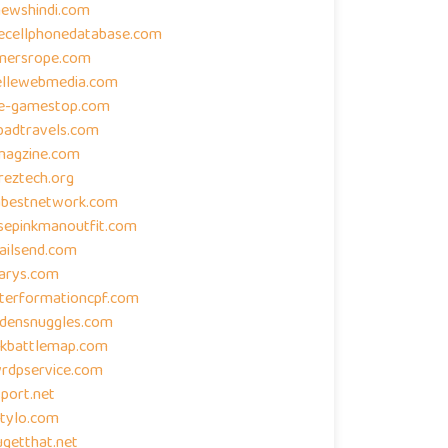
newshindi.com
eecellphonedatabase.com
mersrope.com
ellewebmedia.com
ee-gamestop.com
badtravels.com
magzine.com
reztech.org
abestnetwork.com
sepinkmanoutfit.com
ailsend.com
tarys.com
terformationcpf.com
ldensnuggles.com
okbattlemap.com
yrdpservice.com
port.net
stylo.com
getthat.net