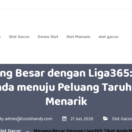
e
Slot Gacor
Demo Slot
Slot Maxwin
slot gacor
g Besar dengan Liga365:
da menuju Peluang Taru
Menarik
By
admin@toolshandy.com
21 Jun, 2026
Slot Gaco
lot Gacor
Menang Besar Dengan Liga365: Tiket Anda M
→