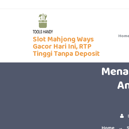
Skip
to
content
Hom
Slot Mahjong Ways
Gacor Hari Ini, RTP
Tinggi Tanpa Deposit
Menan
An
Home
S
→