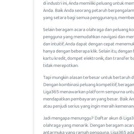
di industri ini, Anda memiliki peluang untu
Anda. Baik Anda seorang petaruh berpengala
yang setara bagi semua penggunanya, memberi
Selain beragam acara olahraga dan peluang k
pengguna yang memudahkan navigasi dan mem
dan intuitif, Anda dapat dengan cepat menem
hanya dengan beberapa klik. Selain itu, denga
kartu kredit, dompet elektronik, dan transfer
tidak merepotkan.
Tapi mungkin alasan terbesar untuk bertaruh 
Dengan kombinasi peluang kompetitif, beraga
Liga365 menawarkan platform sempurna untuk
mendapatkan pembayaran yang besar. Baik And
atau penjudi serius yang ingin meraih kemenan
Jadi mengapa menunggu? Daftar akun di Liga365
olahraga yang menarik. Dengan beragam acara 
antarmuka yang ramah pengguna, Liga365 adal