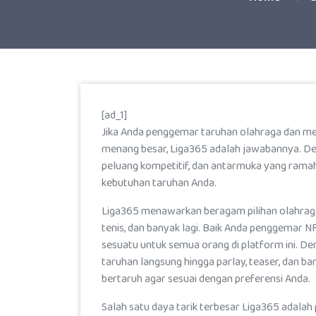
[ad_1]
Jika Anda penggemar taruhan olahraga dan m
menang besar, Liga365 adalah jawabannya. De
peluang kompetitif, dan antarmuka yang rama
kebutuhan taruhan Anda.
Liga365 menawarkan beragam pilihan olahraga 
tenis, dan banyak lagi. Baik Anda penggemar NFL
sesuatu untuk semua orang di platform ini. De
taruhan langsung hingga parlay, teaser, dan 
bertaruh agar sesuai dengan preferensi Anda.
Salah satu daya tarik terbesar Liga365 adalah