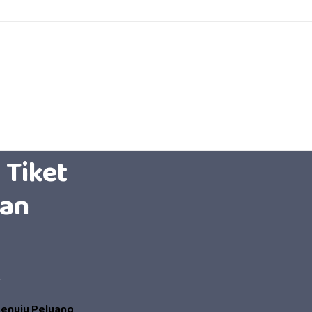
 Tiket
han
r
enuju Peluang