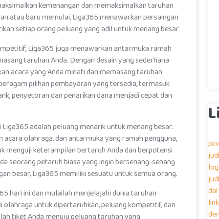
k memaksimalkan kemenangan dan memaksimalkan taruhan
man atau baru memulai, Liga365 menawarkan persaingan
kan setiap orang peluang yang adil untuk menang besar.
ompetitif, Liga365 juga menawarkan antarmuka ramah
asang taruhan Anda. Dengan desain yang sederhana
ukan acara yang Anda minati dan memasang taruhan
n beragam pilihan pembayaran yang tersedia, termasuk
 bank, penyetoran dan penarikan dana menjadi cepat dan
L
di Liga365 adalah peluang menarik untuk menang besar.
m acara olahraga, dan antarmuka yang ramah pengguna,
pkv
 menguji keterampilan bertaruh Anda dan berpotensi
jud
a seorang petaruh biasa yang ingin bersenang-senang
log
gan besar, Liga365 memiliki sesuatu untuk semua orang.
jud
daf
 hari ini dan mulailah menjelajahi dunia taruhan
lin
olahraga untuk dipertaruhkan, peluang kompetitif, dan
de
ah tiket Anda menuju peluang taruhan yang