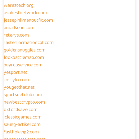
wareztech.org
usabestnetwork.com
jessepinkmanoutfit.com
umailsend.com
retarys.com
fasterformationcpf.com
goldensnuggles.com
lookbattlemap.com
buyrdpservice.com
yesport.net
tostylo.com
yougetthat.net
sportsnetclub.com
newbestcrypto.com
oxfordsave.com
iclassicgames.com
saung-artikel.com
fasthokivip2.com