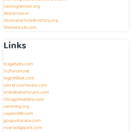
casinoglamour.org
dextercoin.io
christianarticledirectory.org
5homestyle.com
Links
stagehubs.com
1x2forum.net
login99bet.com
secretcourtesans.com
onlinebahisforum1.com
chicagoheadline.com
camming.org
rajalion88.com
goupuntacana.com
riversedgepark.com