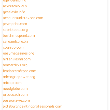
egardenio.info
arxteamio.info
getalexio.info
accountaudittaxcon.com
prymprint.com
sportkeeda.org
besttimespend.com
careandcure.biz
cogniyo.com
easymagazines.org
hirfanjilasmi.com
hometricks.org
leathercraftpro.com
microgridpower.org
mixiqo.com
needglobe.com
ortocoach.com
passionawe.com
pittsburghpaintingprofessionals.com