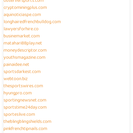
observersports.com
cryptominingplus.com
aquinoticiaspe.com
longhairedfrenchbulldog.com
lawyersforhire.co
businemarket.com
matahari88play.net
moneydescriptor.com
youthsmagazine.com
painaidee.net
sportsdarkest.com
webtoon.biz
thesportswires.com
hyungpro.com
sportingnewsnet.com
sportstime24day.com
sporteslive.com
theblingblingshields.com
pinkfrenchtipnails.com