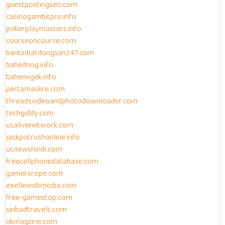
guestpostingseo.com
casinogambitpro.info
pokerplaymasters.info
courseoncourse.com
bantinbatdongsan247.com
bahednog.info
bahenxgek.info
pertamaskre.com
threadsvideoandphotodownloader.com
techgiddy.com
usalivenetwork.com
jackpotrushonline.info
ucnewshindi.com
freecellphonedatabase.com
gamersrope.com
exellewebmedia.com
free-gamestop.com
sinbadtravels.com
ukmagzine.com