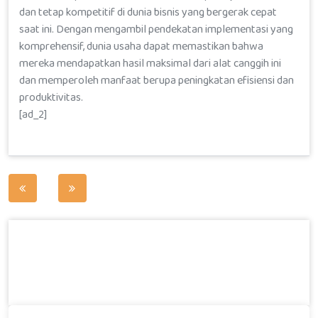
dan tetap kompetitif di dunia bisnis yang bergerak cepat
saat ini. Dengan mengambil pendekatan implementasi yang
komprehensif, dunia usaha dapat memastikan bahwa
mereka mendapatkan hasil maksimal dari alat canggih ini
dan memperoleh manfaat berupa peningkatan efisiensi dan
produktivitas.
[ad_2]
Post
navigation