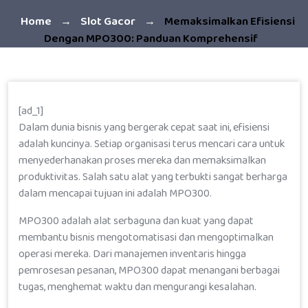
Home
Slot Gacor
Memaksimalkan Efisiensi
→
→
Dengan MPO300: Panduan Komprehensif
[ad_1]
Dalam dunia bisnis yang bergerak cepat saat ini, efisiensi
adalah kuncinya. Setiap organisasi terus mencari cara untuk
menyederhanakan proses mereka dan memaksimalkan
produktivitas. Salah satu alat yang terbukti sangat berharga
dalam mencapai tujuan ini adalah MPO300.
MPO300 adalah alat serbaguna dan kuat yang dapat
membantu bisnis mengotomatisasi dan mengoptimalkan
operasi mereka. Dari manajemen inventaris hingga
pemrosesan pesanan, MPO300 dapat menangani berbagai
tugas, menghemat waktu dan mengurangi kesalahan.