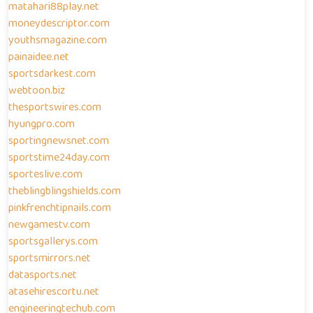
matahari88play.net
moneydescriptor.com
youthsmagazine.com
painaidee.net
sportsdarkest.com
webtoon.biz
thesportswires.com
hyungpro.com
sportingnewsnet.com
sportstime24day.com
sporteslive.com
theblingblingshields.com
pinkfrenchtipnails.com
newgamestv.com
sportsgallerys.com
sportsmirrors.net
datasports.net
atasehirescortu.net
engineeringtechub.com