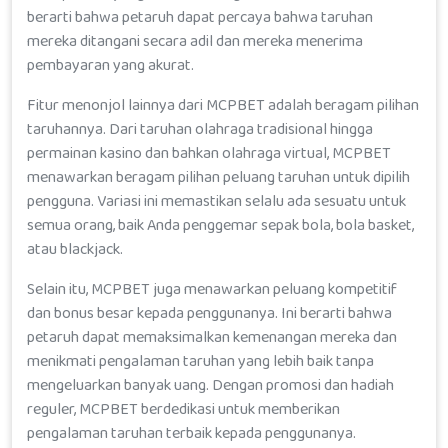
berarti bahwa petaruh dapat percaya bahwa taruhan
mereka ditangani secara adil dan mereka menerima
pembayaran yang akurat.
Fitur menonjol lainnya dari MCPBET adalah beragam pilihan
taruhannya. Dari taruhan olahraga tradisional hingga
permainan kasino dan bahkan olahraga virtual, MCPBET
menawarkan beragam pilihan peluang taruhan untuk dipilih
pengguna. Variasi ini memastikan selalu ada sesuatu untuk
semua orang, baik Anda penggemar sepak bola, bola basket,
atau blackjack.
Selain itu, MCPBET juga menawarkan peluang kompetitif
dan bonus besar kepada penggunanya. Ini berarti bahwa
petaruh dapat memaksimalkan kemenangan mereka dan
menikmati pengalaman taruhan yang lebih baik tanpa
mengeluarkan banyak uang. Dengan promosi dan hadiah
reguler, MCPBET berdedikasi untuk memberikan
pengalaman taruhan terbaik kepada penggunanya.