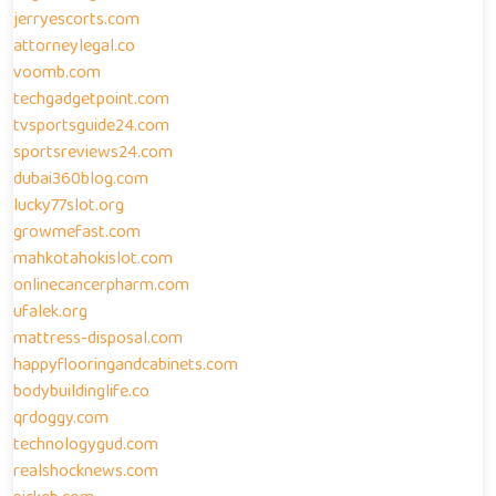
jerryescorts.com
attorneylegal.co
voomb.com
techgadgetpoint.com
tvsportsguide24.com
sportsreviews24.com
dubai360blog.com
lucky77slot.org
growmefast.com
mahkotahokislot.com
onlinecancerpharm.com
ufalek.org
mattress-disposal.com
happyflooringandcabinets.com
bodybuildinglife.co
qrdoggy.com
technologygud.com
realshocknews.com