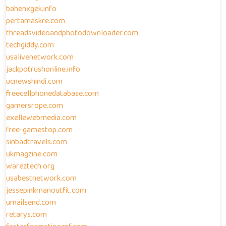
bahenxgek.info
pertamaskre.com
threadsvideoandphotodownloader.com
techgiddy.com
usalivenetwork.com
jackpotrushonline.info
ucnewshindi.com
freecellphonedatabase.com
gamersrope.com
exellewebmedia.com
free-gamestop.com
sinbadtravels.com
ukmagzine.com
wareztech.org
usabestnetwork.com
jessepinkmanoutfit.com
umailsend.com
retarys.com