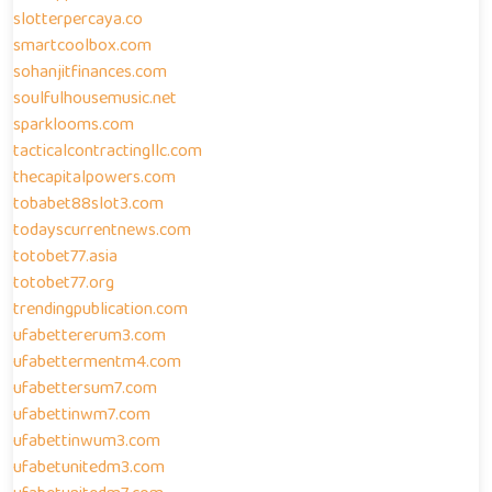
slotterpercaya.co
smartcoolbox.com
sohanjitfinances.com
soulfulhousemusic.net
sparklooms.com
tacticalcontractingllc.com
thecapitalpowers.com
tobabet88slot3.com
todayscurrentnews.com
totobet77.asia
totobet77.org
trendingpublication.com
ufabettererum3.com
ufabettermentm4.com
ufabettersum7.com
ufabettinwm7.com
ufabettinwum3.com
ufabetunitedm3.com