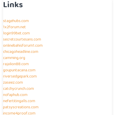
Links
stagehubs.com
1x2forum.net
login99bet.com
secretcourtesans.com
onlinebahisforum1.com
chicagoheadline.com
camming.org
rajalion88.com
goupuntacana.com
riversedgepark.com
zaseez.com
catchycrunch.com
nofaphub.com
nefertitingalls.com
patsyscreations.com
income4proof.com