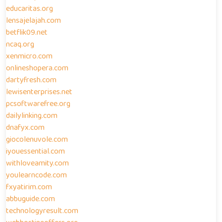
educaritas.org
lensajelajah.com
betflik09.net
ncaq.org
xenmicro.com
onlineshopera.com
dartyfresh.com
lewisenterprises.net
pcsoftwarefree.org
dailylinking.com
dnafyx.com
giocolenuvole.com
iyouessential.com
withloveamity.com
youlearncode.com
fxyatirim.com
abbuguide.com
technologyresult.com