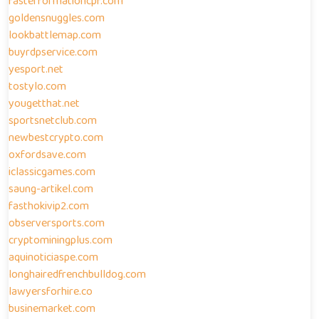
fasterformationcpf.com
goldensnuggles.com
lookbattlemap.com
buyrdpservice.com
yesport.net
tostylo.com
yougetthat.net
sportsnetclub.com
newbestcrypto.com
oxfordsave.com
iclassicgames.com
saung-artikel.com
fasthokivip2.com
observersports.com
cryptominingplus.com
aquinoticiaspe.com
longhairedfrenchbulldog.com
lawyersforhire.co
businemarket.com