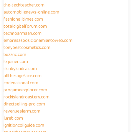
the-techteacher.com
automobilenews-online.com
fashionalltimes.com
totaldigitalforum.com
technoarmaan.com
empresasposicionamientoweb.com
tonybestcosmetics.com
buzznc.com
fxjoiner.com
skinbykindra.com
alltherageface.com
codenational.com
progameexplorer.com
rockislandroastery.com
directselling-pro.com
revenuealarm.com
lurab.com
ignitioncoilguide.com