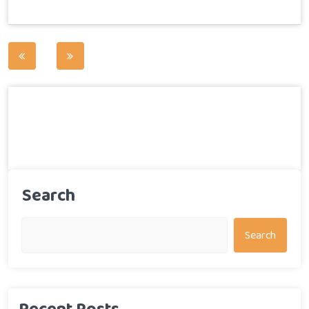
Post
navigation
Search
Search
Recent Posts