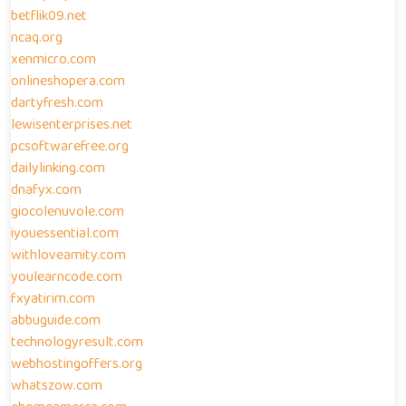
betflik09.net
ncaq.org
xenmicro.com
onlineshopera.com
dartyfresh.com
lewisenterprises.net
pcsoftwarefree.org
dailylinking.com
dnafyx.com
giocolenuvole.com
iyouessential.com
withloveamity.com
youlearncode.com
fxyatirim.com
abbuguide.com
technologyresult.com
webhostingoffers.org
whatszow.com