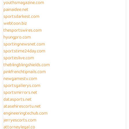
youthsmagazine.com
painaidee.net
sportsdarkest.com
webtoon.biz
thesportswires.com
hyungpro.com
sportingnewsnet.com
sportstime24day.com
sporteslive.com
theblingblingshields.com
pinkfrenchtipnails.com
newgamestv.com
sportsgallerys.com
sportsmirrors.net
datasports.net
atasehirescortu.net
engineeringtechub.com
jerryescorts.com
attorneylegal.co