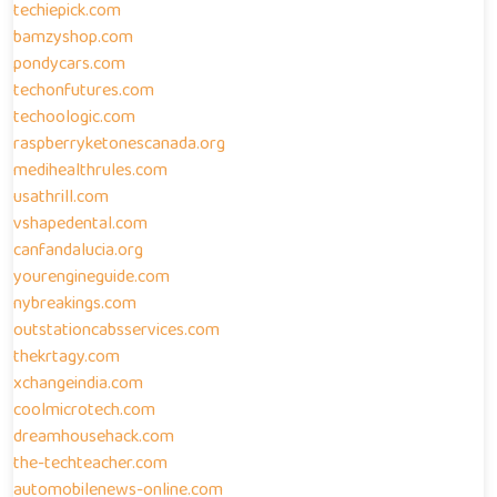
techiepick.com
bamzyshop.com
pondycars.com
techonfutures.com
techoologic.com
raspberryketonescanada.org
medihealthrules.com
usathrill.com
vshapedental.com
canfandalucia.org
yourengineguide.com
nybreakings.com
outstationcabsservices.com
thekrtagy.com
xchangeindia.com
coolmicrotech.com
dreamhousehack.com
the-techteacher.com
automobilenews-online.com