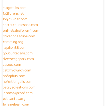
stagehubs.com
1x2forum.net
login99bet.com
secretcourtesans.com
onlinebahisforum1.com
chicagoheadline.com
camming.org
rajalion88.com
goupuntacana.com
riversedgepark.com
zaseez.com
catchycrunch.com
nofaphub.com
nefertitingalls.com
patsyscreations.com
income4proof.com
educaritas.org
lensajelajah.com