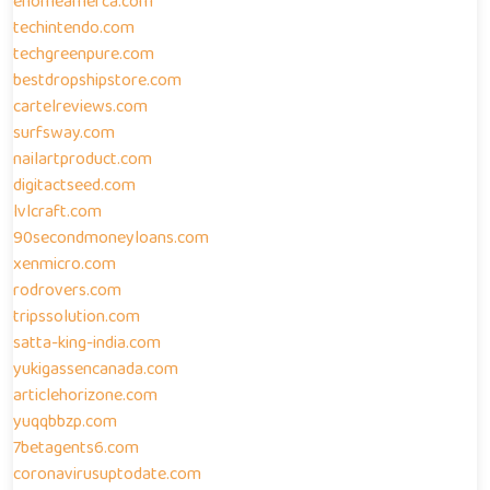
ehomeamerca.com
techintendo.com
techgreenpure.com
bestdropshipstore.com
cartelreviews.com
surfsway.com
nailartproduct.com
digitactseed.com
lvlcraft.com
90secondmoneyloans.com
xenmicro.com
rodrovers.com
tripssolution.com
satta-king-india.com
yukigassencanada.com
articlehorizone.com
yuqqbbzp.com
7betagents6.com
coronavirusuptodate.com