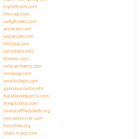
top50tools.com
the-rep.com
saltyfranks.com
annerani.com
jazzatude.com
0022pa.com
zeroshare.info
bilesinc.com
milaretreatnz.com
modaagi.com
smallvilleph.com
galiciasuroeste.info
batallasdeguerra.com
dregstudios.com
neatstuffhelpskids.org
moraessoccer.com
forochile.org
chart-track.com