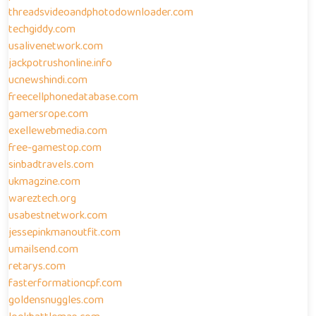
threadsvideoandphotodownloader.com
techgiddy.com
usalivenetwork.com
jackpotrushonline.info
ucnewshindi.com
freecellphonedatabase.com
gamersrope.com
exellewebmedia.com
free-gamestop.com
sinbadtravels.com
ukmagzine.com
wareztech.org
usabestnetwork.com
jessepinkmanoutfit.com
umailsend.com
retarys.com
fasterformationcpf.com
goldensnuggles.com