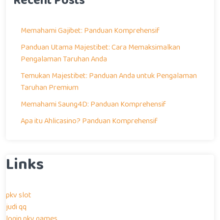
Memahami Gajibet: Panduan Komprehensif
Panduan Utama Majestibet: Cara Memaksimalkan
Pengalaman Taruhan Anda
Temukan Majestibet: Panduan Anda untuk Pengalaman
Taruhan Premium
Memahami Saung4D: Panduan Komprehensif
Apa itu Ahlicasino? Panduan Komprehensif
Links
pkv slot
judi qq
login pkv games