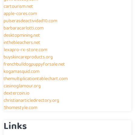
cartourism.net
apple-cores.com
pulserasdeactividad10.com
barbaracarlotti.com
desktopmining.net
inthebleachers.net
lexapro-rx-store.com
buyskincareproducts.org
frenchbulldogpuppyforsale.net
kogamasquid.com
themultiplicationtablechart.com
casinoglamour.org
dextercoin.io
christianarticledirectory.org
5homestyle.com
Links