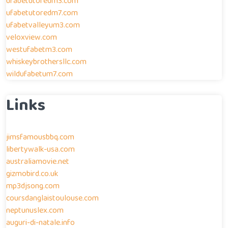
ufabetutoredm3.com
ufabetutoredm7.com
ufabetvalleyum3.com
veloxview.com
westufabetm3.com
whiskeybrothersllc.com
wildufabetum7.com
Links
jimsfamousbbq.com
libertywalk-usa.com
australiamovie.net
gizmobird.co.uk
mp3djsong.com
coursdanglaistoulouse.com
neptunuslex.com
auguri-di-natale.info