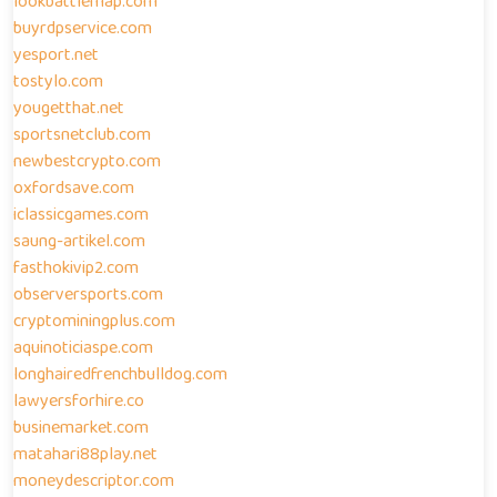
lookbattlemap.com
buyrdpservice.com
yesport.net
tostylo.com
yougetthat.net
sportsnetclub.com
newbestcrypto.com
oxfordsave.com
iclassicgames.com
saung-artikel.com
fasthokivip2.com
observersports.com
cryptominingplus.com
aquinoticiaspe.com
longhairedfrenchbulldog.com
lawyersforhire.co
businemarket.com
matahari88play.net
moneydescriptor.com