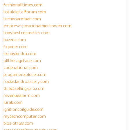
fashionalltimes.com
totaldigitalforum.com
technoarmaan.com
empresasposicionamientoweb.com
tonybestcosmetics.com
buzznc.com
fxjoiner.com
skinbykindra.com
alltherageface.com
codenational.com
progameexplorer.com
rockislandroastery.com
directselling-pro.com
revenuealarm.com
lurab.com
ignitioncoilguide.com
mytechcomputer.com
bioslot168.com