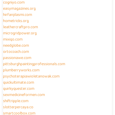
cogniyo.com
easymagazines.org
hirfanjilasmi.com
hometricks.org
leathercraftpro.com
microgridpower.org
mixiqo.com
needglobe.com
ortocoach.com
passionawe.com
pittsburghpaintingprofessionals.com
plumberryworks.com
psychoterapiawioletanowak.com
quickultimate.com
quirkyquester.com
sexmedicineformen.com
shiftripple.com
slotterpercaya.co
smartcoolbox.com