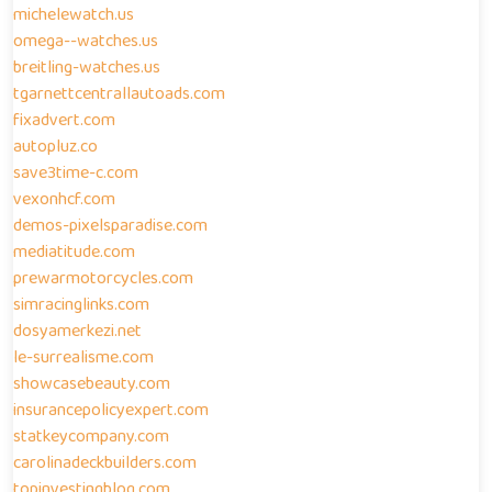
michelewatch.us
omega--watches.us
breitling-watches.us
tgarnettcentrallautoads.com
fixadvert.com
autopluz.co
save3time-c.com
vexonhcf.com
demos-pixelsparadise.com
mediatitude.com
prewarmotorcycles.com
simracinglinks.com
dosyamerkezi.net
le-surrealisme.com
showcasebeauty.com
insurancepolicyexpert.com
statkeycompany.com
carolinadeckbuilders.com
topinvestingblog.com