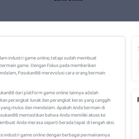
lam industri game online, tetapi sudah membuat
 bermain game. Dengan fokus pada memberikan
ndalam, Pasukan88 merevolusi cara orang bermain
kan88 dari platform game online lainnya adalah
kan perangkat lunak dan perangkat keras yang canggih
yang mulus dan mendalam. Apakah Anda bermain di
pasukan88 memastikan bahwa Anda memiliki akses ke
membuat Anda merasa seperti berada tepat di tengah aksi.
si industri game online dengan berbagai permainannya.