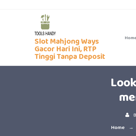
Skip
to
content
Hom
Slot Mahjong Ways
Gacor Hari Ini, RTP
Tinggi Tanpa Deposit
Look
mer
B
Home
→