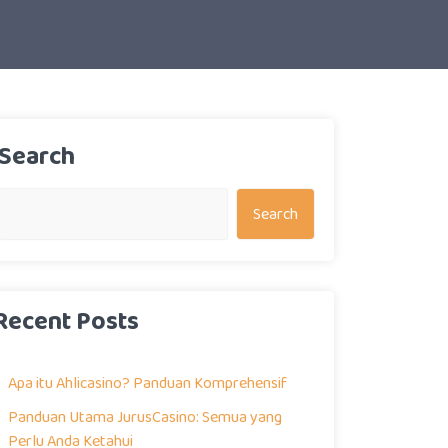
Search
Search
Recent Posts
Apa itu Ahlicasino? Panduan Komprehensif
Panduan Utama JurusCasino: Semua yang
Perlu Anda Ketahui