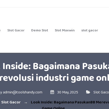
e
Slot Gacor
Demo Slot
Slot Maxwin
slot gacor
 Inside: Bagaimana Pasu
evolusi industri game on
y
admin@toolshandy.com
30 May, 2025
Slot Gaco
Slot Gacor
Look Inside: Bagaimana Pasukan88 Merevol
→
Game Online