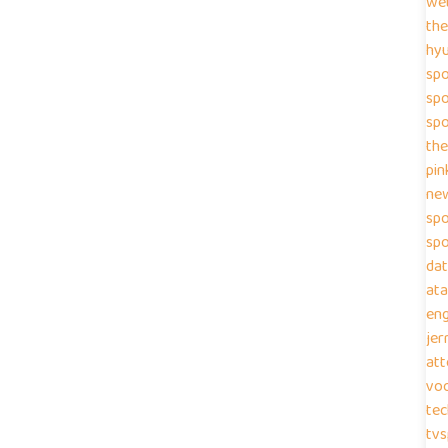
we
th
hy
sp
sp
spo
the
pin
ne
spo
spo
dat
ata
eng
jer
att
vo
te
tv