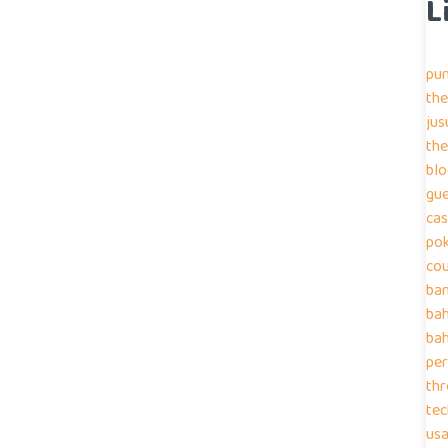
L
pu
th
ju
th
blo
gu
cas
pok
co
ba
bah
bah
pe
th
tec
us