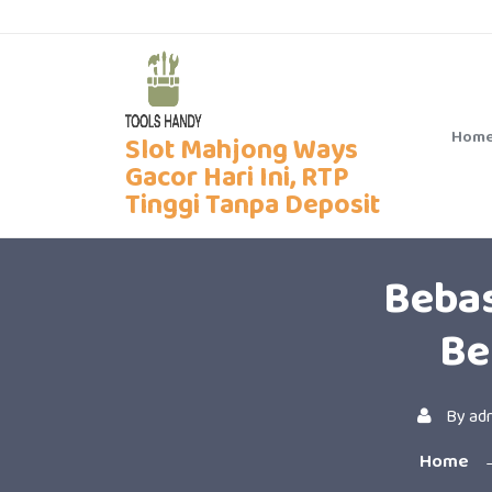
Skip
to
content
Hom
Slot Mahjong Ways
Gacor Hari Ini, RTP
Tinggi Tanpa Deposit
Bebas
Be
By
ad
Home