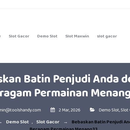
e
Slot Gacor
Demo Slot
Slot Maxwin
slot gacor
kan Batin Penjudi Anda 
ragam Permainan Menan
min@toolshandy.com
2 Mar, 2026
Demo Slot
,
Slot
Demo Slot
Slot Gacor
Bebaskan Batin Penjudi A
→
,
→
Beragam Permainan Menang33