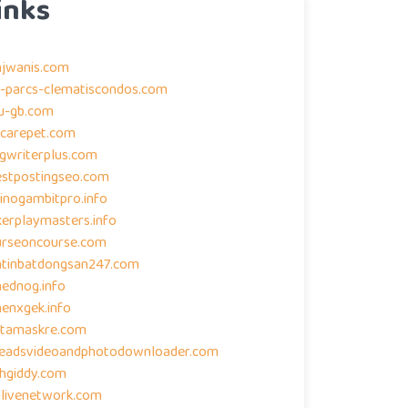
inks
njwanis.com
e-parcs-clematiscondos.com
su-gb.com
ecarepet.com
gwriterplus.com
estpostingseo.com
inogambitpro.info
erplaymasters.info
urseoncourse.com
ntinbatdongsan247.com
ednog.info
enxgek.info
rtamaskre.com
readsvideoandphotodownloader.com
hgiddy.com
alivenetwork.com