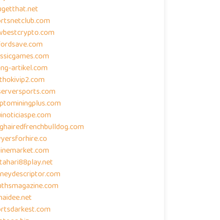
getthat.net
rtsnetclub.com
wbestcrypto.com
fordsave.com
assicgames.com
ng-artikel.com
thokivip2.com
serversports.com
ptominingplus.com
inoticiaspe.com
ghairedfrenchbulldog.com
yersforhire.co
sinemarket.com
ahari88play.net
neydescriptor.com
uthsmagazine.com
naidee.net
ortsdarkest.com