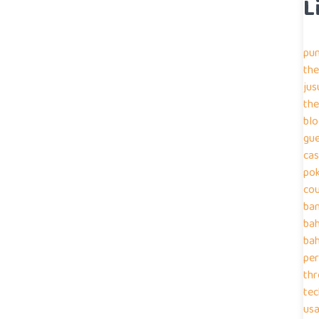
L
pu
th
ju
th
blo
gu
cas
pok
co
ba
bah
bah
pe
th
tec
us