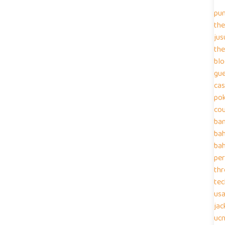
pu
th
ju
th
blo
gu
cas
pok
co
ba
bah
bah
pe
th
tec
us
jac
uc