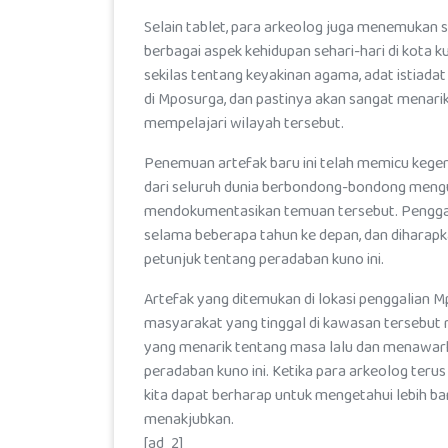
Selain tablet, para arkeolog juga menemukan
berbagai aspek kehidupan sehari-hari di kota 
sekilas tentang keyakinan agama, adat istiadat
di Mposurga, dan pastinya akan sangat menari
mempelajari wilayah tersebut.
Penemuan artefak baru ini telah memicu kegemb
dari seluruh dunia berbondong-bondong mengu
mendokumentasikan temuan tersebut. Penggali
selama beberapa tahun ke depan, dan diharapk
petunjuk tentang peradaban kuno ini.
Artefak yang ditemukan di lokasi penggalian M
masyarakat yang tinggal di kawasan tersebut 
yang menarik tentang masa lalu dan menawar
peradaban kuno ini. Ketika para arkeolog teru
kita dapat berharap untuk mengetahui lebih b
menakjubkan.
[ad_2]