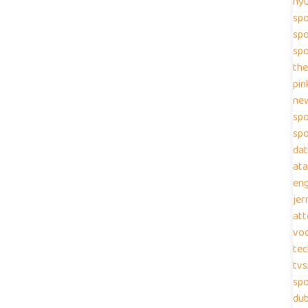
hy
sp
sp
spo
the
pin
ne
spo
spo
dat
ata
eng
jer
att
vo
te
tv
sp
du