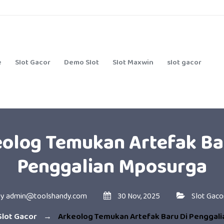
e
Slot Gacor
Demo Slot
Slot Maxwin
slot gacor
olog Temukan Artefak Ba
Penggalian Mposurga
y
admin@toolshandy.com
30 Nov, 2025
Slot Gaco
Slot Gacor
Arkeolog Temukan Artefak Baru Di Penggal
→