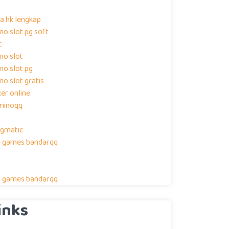
a hk lengkap
o slot pg soft
t
mo slot
o slot pg
o slot gratis
er online
minoqq
v
agmatic
v games bandarqq
v
v games bandarqq
inks