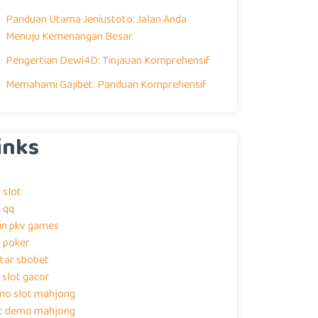
Panduan Utama Jeniustoto: Jalan Anda
Menuju Kemenangan Besar
Pengertian Dewi4D: Tinjauan Komprehensif
Memahami Gajibet: Panduan Komprehensif
inks
 slot
i qq
in pkv games
i poker
tar sbobet
k slot gacor
mo slot mahjong
ot demo mahjong