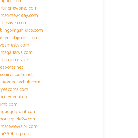
ungpro.com
ortingnewsnet.com
ortstime24day.com
rteslive.com
blingblingshields.com
kfrenchtipnails.com
wgamestv.com
rtsgallerys.com
rtsmirrors.net
asports.net
sehirescortu.net
ineeringtechub.com
ryescorts.com
orneylegal.co
omb.com
chgadgetpoint.com
sportsguide24.com
ortsreviews24.com
bai360blog.com