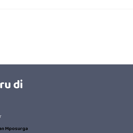
ru di
r
ian Mposurga