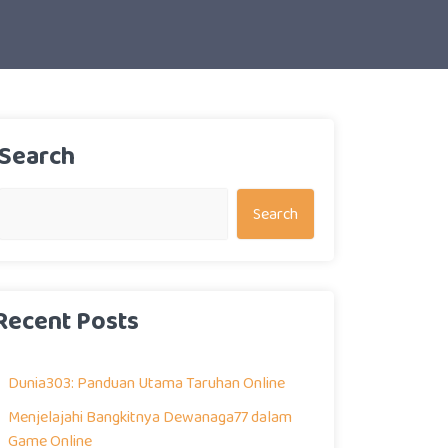
Search
Search
Recent Posts
Dunia303: Panduan Utama Taruhan Online
Menjelajahi Bangkitnya Dewanaga77 dalam
Game Online