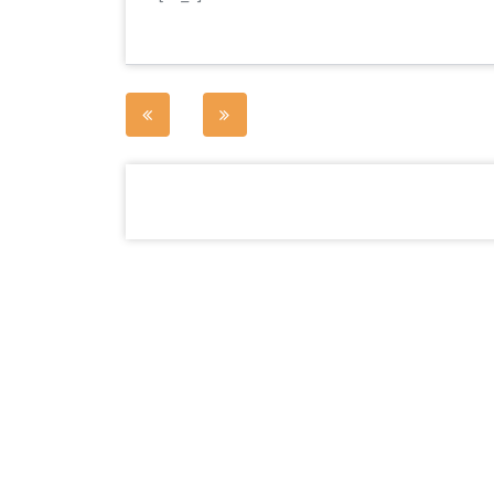
Post
navigation