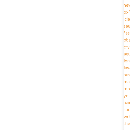
ne
ox
icl
sau
fas
ob
cry
aqu
lon
law
bu
mat
mo
yo
pai
sp
we
th