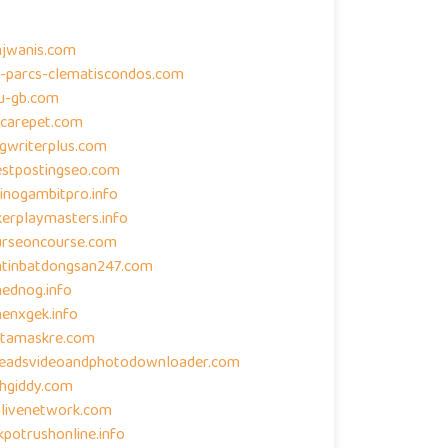
njwanis.com
e-parcs-clematiscondos.com
su-gb.com
ecarepet.com
gwriterplus.com
estpostingseo.com
inogambitpro.info
erplaymasters.info
urseoncourse.com
ntinbatdongsan247.com
ednog.info
enxgek.info
rtamaskre.com
readsvideoandphotodownloader.com
hgiddy.com
alivenetwork.com
kpotrushonline.info