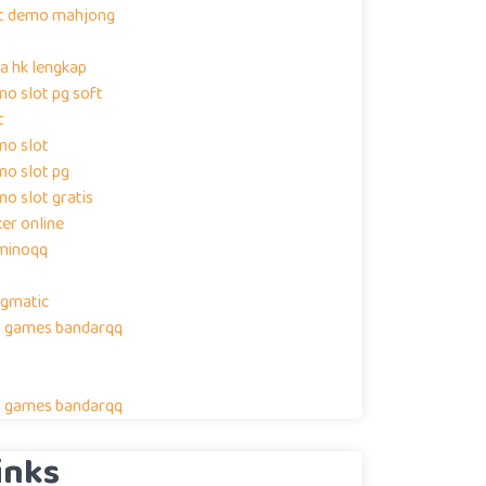
ot demo mahjong
a hk lengkap
o slot pg soft
t
mo slot
o slot pg
o slot gratis
er online
minoqq
v
agmatic
v games bandarqq
v
v games bandarqq
inks