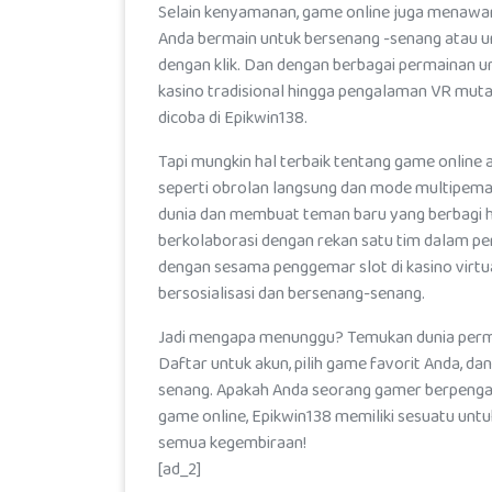
Selain kenyamanan, game online juga menawar
Anda bermain untuk bersenang -senang atau u
dengan klik. Dan dengan berbagai permainan un
kasino tradisional hingga pengalaman VR mutak
dicoba di Epikwin138.
Tapi mungkin hal terbaik tentang game online
seperti obrolan langsung dan mode multipema
dunia dan membuat teman baru yang berbagi 
berkolaborasi dengan rekan satu tim dalam pe
dengan sesama penggemar slot di kasino virtu
bersosialisasi dan bersenang-senang.
Jadi mengapa menunggu? Temukan dunia permai
Daftar untuk akun, pilih game favorit Anda, d
senang. Apakah Anda seorang gamer berpengal
game online, Epikwin138 memiliki sesuatu unt
semua kegembiraan!
[ad_2]