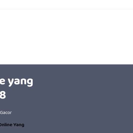
e yang
38
 Gacor
nline Yang