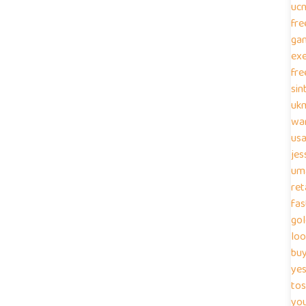
uc
fr
ga
ex
fr
sin
uk
wa
us
jes
um
re
fas
go
lo
bu
yes
to
you