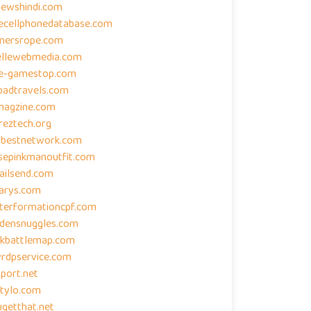
newshindi.com
eecellphonedatabase.com
mersrope.com
ellewebmedia.com
ee-gamestop.com
badtravels.com
magzine.com
reztech.org
abestnetwork.com
sepinkmanoutfit.com
ailsend.com
tarys.com
terformationcpf.com
ldensnuggles.com
okbattlemap.com
yrdpservice.com
port.net
stylo.com
getthat.net