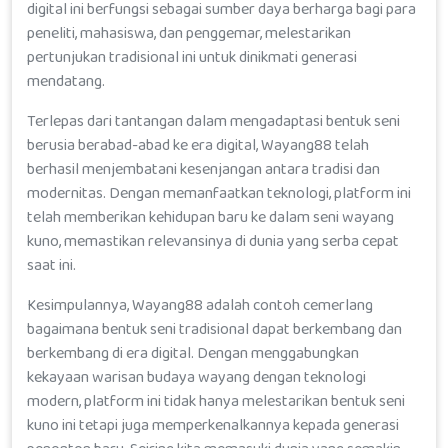
digital ini berfungsi sebagai sumber daya berharga bagi para
peneliti, mahasiswa, dan penggemar, melestarikan
pertunjukan tradisional ini untuk dinikmati generasi
mendatang.
Terlepas dari tantangan dalam mengadaptasi bentuk seni
berusia berabad-abad ke era digital, Wayang88 telah
berhasil menjembatani kesenjangan antara tradisi dan
modernitas. Dengan memanfaatkan teknologi, platform ini
telah memberikan kehidupan baru ke dalam seni wayang
kuno, memastikan relevansinya di dunia yang serba cepat
saat ini.
Kesimpulannya, Wayang88 adalah contoh cemerlang
bagaimana bentuk seni tradisional dapat berkembang dan
berkembang di era digital. Dengan menggabungkan
kekayaan warisan budaya wayang dengan teknologi
modern, platform ini tidak hanya melestarikan bentuk seni
kuno ini tetapi juga memperkenalkannya kepada generasi