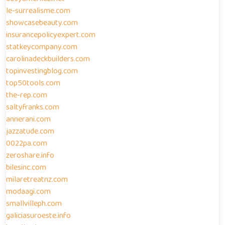
le-surrealisme.com
showcasebeauty.com
insurancepolicyexpert.com
statkeycompany.com
carolinadeckbuilders.com
topinvestingblog.com
top50tools.com
the-rep.com
saltyfranks.com
annerani.com
jazzatude.com
0022pa.com
zeroshare.info
bilesinc.com
milaretreatnz.com
modaagi.com
smallvilleph.com
galiciasuroeste.info