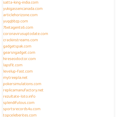
satta-king-india.com
yukigassencanada.com
articlehorizone.com
yuqqbbzp.com
7betagents6.com
coronavirusuptodate.com
crackinstreams.com
gadgetspak.com
gearsngadget.com
hireseodoctor.com
lapsfit.com
levelup-fast.com
mytreepla.net
pokersimulations.com
replicamanufactory.net
rezultate-loto.info
splendifulous.com
sportsrecords4u.com
topceleberites.com