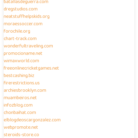
batallasdeguerra.com
dregstudios.com
neatstuffhelpskids.org
moraessoccer.com
forochile.org
chart-track.com
wonderfultraveling.com
promocioname.net
wimaxworld.com
freeonlinecricketgames.net
bestcashing.biz
firerestrictions.us
archiesbrooklyn.com
muambeiros.net
infozblog.com
chonbaihat.com
elblogdeoscargonzalez.com
webpromote.net
steroids-store.co