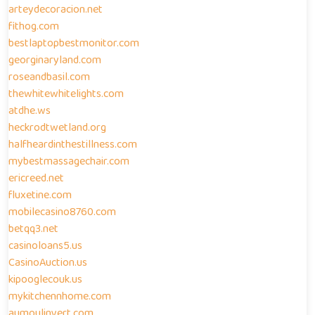
arteydecoracion.net
fithog.com
bestlaptopbestmonitor.com
georginaryland.com
roseandbasil.com
thewhitewhitelights.com
atdhe.ws
heckrodtwetland.org
halfheardinthestillness.com
mybestmassagechair.com
ericreed.net
fluxetine.com
mobilecasino8760.com
betqq3.net
casinoloans5.us
CasinoAuction.us
kipooglecouk.us
mykitchennhome.com
aumoulinvert.com