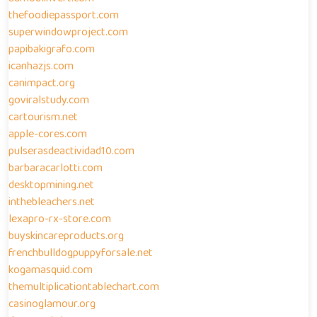
thefoodiepassport.com
superwindowproject.com
papibakigrafo.com
icanhazjs.com
canimpact.org
goviralstudy.com
cartourism.net
apple-cores.com
pulserasdeactividad10.com
barbaracarlotti.com
desktopmining.net
inthebleachers.net
lexapro-rx-store.com
buyskincareproducts.org
frenchbulldogpuppyforsale.net
kogamasquid.com
themultiplicationtablechart.com
casinoglamour.org