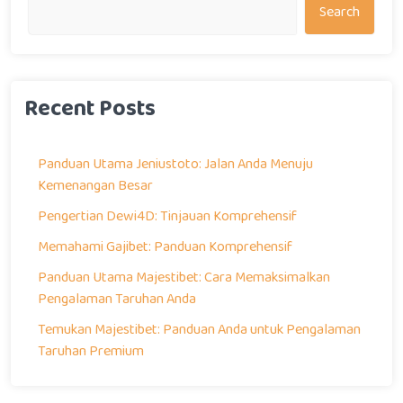
Search
Recent Posts
Panduan Utama Jeniustoto: Jalan Anda Menuju
Kemenangan Besar
Pengertian Dewi4D: Tinjauan Komprehensif
Memahami Gajibet: Panduan Komprehensif
Panduan Utama Majestibet: Cara Memaksimalkan
Pengalaman Taruhan Anda
Temukan Majestibet: Panduan Anda untuk Pengalaman
Taruhan Premium