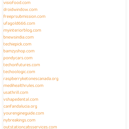
visiofood.com
droidwindow.com
freeprsubmission.com
ufagold666.com
myinteriorblog.com
bnewsindia.com
techiepick.com
bamzyshop.com
pondycars.com
techonfutures.com
techoologic.com
raspberryketonescanada.org
medihealthrules.com
usathrill.com
vshapedental.com
canfandalucia.org
yourengineguide.com
nybreakings.com
outstationcabsservices.com